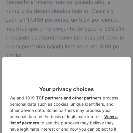
Respecto al mismo mes del pasado año, el
número de desempleados bajó en Castilla y
León en 17.486 personas, un 9,24 por ciento,
mientras que en el conjunto de España 363.215
trabajadores abandonaron las listas del paro, lo
que supone una bajada interanual del 8,98 por
ciento.
Burgos
paro
desciende
agosto
personas
LO + VISTO
Fallece un ciclista en Burgos tras
1
avisar otro conductor que se
había caído de la bicicleta