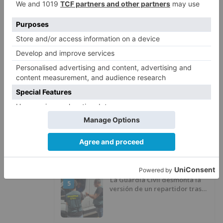
Villatoro da el primer paso para
2
dejar atrás su aislamiento con el
inicio de la senda peatonal y
ciclista
Un hombre de 80 años resulta
3
herido en Burgos tras la colisión
entre un turismo y un camión
La provincia de Burgos celebra
4
el día de su patrón
La Guardia Civil desmonta la
5
versión de un repartidor tras
desaparecer 3.256 euros