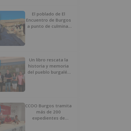
proyecto
El poblado de El
Encuentro de Burgos
a punto de culminar
su proceso de realojo
Un libro rescata la
historia y memoria
del pueblo burgalés
de Huérmeces
CCOO Burgos tramita
más de 200
expedientes de
regularización de
inmigrantes