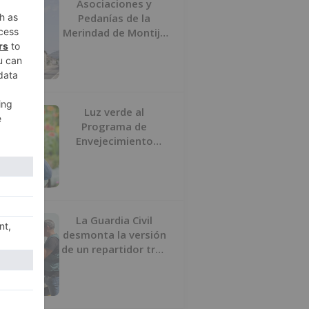
Asociaciones y
Pedanías de la
Merindad de Montija
de Burgos piden la
reapertura de la
farmacia de
Villasante
Luz verde al
Programa de
Envejecimiento
Activo que
experimenta cada
una mayor demanda
La Guardia Civil
desmonta la versión
de un repartidor tras
desaparecer 3.256
euros