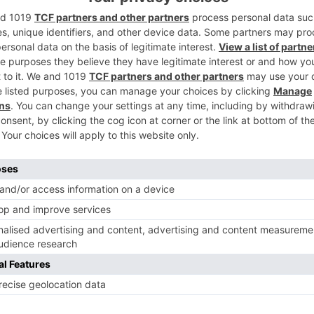
2
ado el significado histórico, moral y social
ascendencia y modernidad de la Revolución
 sobre su vigencia actual y sobre la
a de hoy, de que Castilla recobre el
3
 corresponde.
dades supuso la expresión de la mayor
n pueblo que entiende que no le debe una
monarca, sino que este merece serlo en la
tiza los derechos de sus súbditos.
4
xpresión de la voluntad del pueblo
s a quienes les dirigían, sino de exigir
 de sus dirigentes, que es algo que tiene