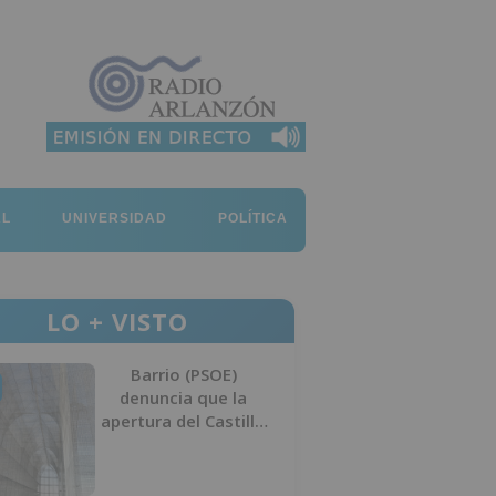
AL
UNIVERSIDAD
POLÍTICA
LO + VISTO
Barrio (PSOE)
denuncia que la
apertura del Castillo
responde a “una
foto” y no a la
culminación del