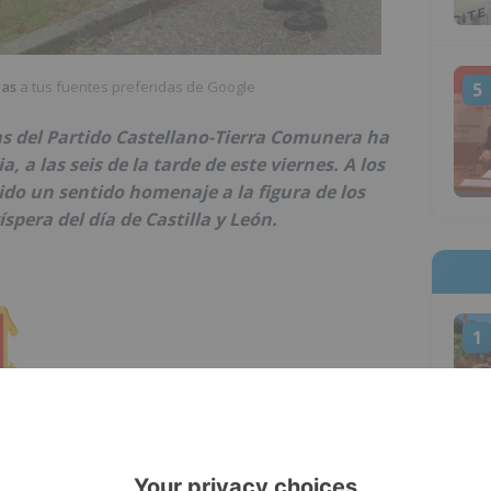
ias
a tus fuentes preferidas de Google
5
as del Partido Castellano-Tierra Comunera ha
a, a las seis de la tarde de este viernes. A los
ido un sentido homenaje a la figura de los
spera del día de Castilla y León.
1