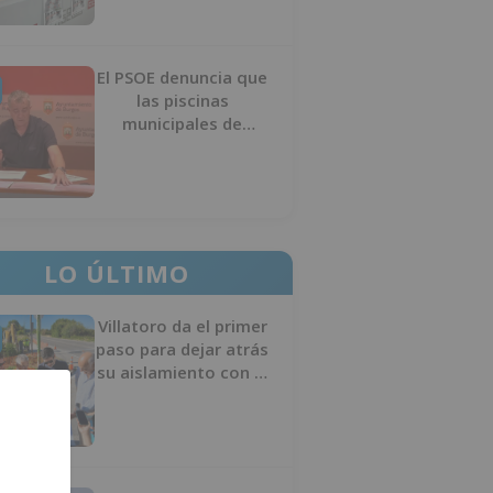
El PSOE denuncia que
las piscinas
municipales de
Burgos llevan seis
meses sin la
desinfección
obligatoria contra
plagas
LO ÚLTIMO
Villatoro da el primer
paso para dejar atrás
su aislamiento con el
inicio de la senda
peatonal y ciclista