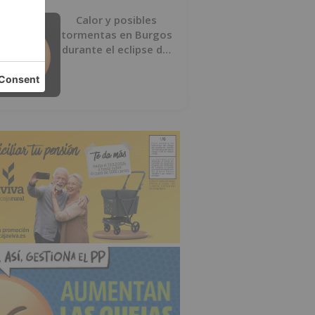
Calor y posibles
tormentas en Burgos
durante el eclipse del
12 de agosto