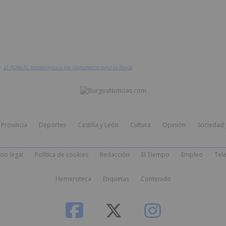
>
El PCAS-TC homenajea a los Comuneros bajo la lluvia
Provincia
Deportes
Castilla y León
Cultura
Opinión
Sociedad 
iso legal
Política de cookies
Redacción
El Tiempo
Empleo
Tele
Hemeroteca
Etiquetas
Contenido