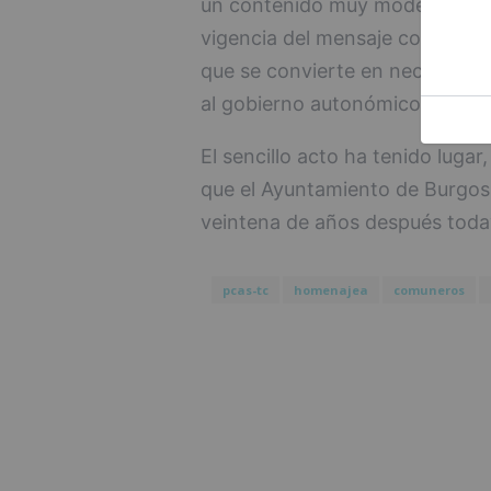
un contenido muy moderno y mu
vigencia del mensaje comunero 
que se convierte en necesario, 
al gobierno autonómico".
El sencillo acto ha tenido luga
que el Ayuntamiento de Burgos
veintena de años después todav
pcas-tc
homenajea
comuneros