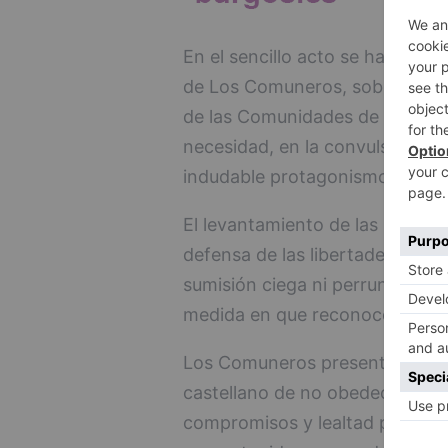
En el sencillo acto se ha record
de Los Comuneros, sobre la tr
de las Comunidades de Castilla,
necesidad, en la convulsa Españ
indudable protagonismo que le
El levantamiento de las Comuni
defensa de las libertades de u
sumisión ciega ni perruna a su 
medida en que reconoce y garan
Los Comuneros presentaron la e
castellano de no obedecer sin má
compromisos y lealtad por parte