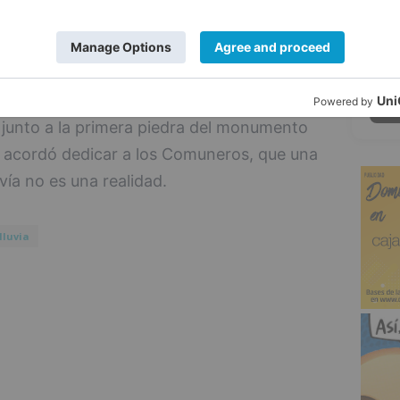
y reivindicable desde la época actual. La
sigue hoy más vivo que nunca, a la vez
5
"con la llegada de los nuevos absolutistas
r, junto a la primera piedra del monumento
 acordó dedicar a los Comuneros, que una
ía no es una realidad.
lluvia