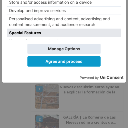
Herido un hombre de 35 años
4
que iba en silla de ruedas tras
ser atropellado en Burgos
El PSOE advierte de que el
5
Ayuntamiento de Burgos ha
"vaciado la hucha" y depende
del Ministerio para sostener las
inversiones
LO ÚLTIMO
Nuevos descubrimientos ayudan
1
a explicar la formación de la
Sima del Elefante en Atapuerca
(Burgos)
GALERÍA | La Romería de Las
2
Nieves reúne a cientos de
personas en Las Machorras