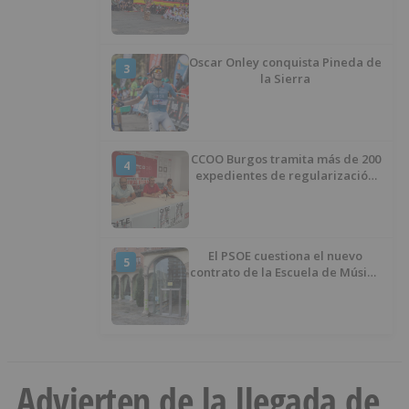
Oscar Onley conquista Pineda de
3
la Sierra
CCOO Burgos tramita más de 200
4
expedientes de regularización
de inmigrantes
El PSOE cuestiona el nuevo
5
contrato de la Escuela de Música
por su “urgencia injustificada”
Advierten de la llegada de