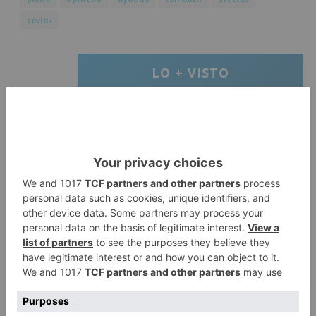
covid-
LO + VISTO
Matthew Brennan conquista el
1
Castillo y se viste de líder en el
estreno de la Vuelta a Burgos
Un incendio intencionado
2
calcina el tobogán del parque
infantil del Barrio del Pilar de
Burgos
Seis proyectos de Burgos
3
recibirán 7,5 millones de euros
para impulsar plantas solares