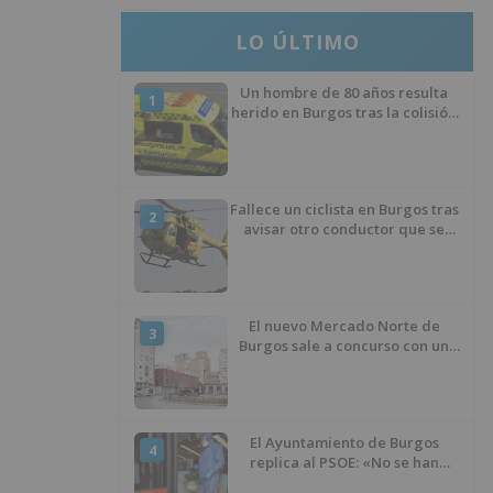
LO ÚLTIMO
Un hombre de 80 años resulta
1
herido en Burgos tras la colisión
entre un turismo y un camión
Fallece un ciclista en Burgos tras
2
avisar otro conductor que se
había caído de la bicicleta
El nuevo Mercado Norte de
3
Burgos sale a concurso con un
presupuesto de 21,7 millones
El Ayuntamiento de Burgos
4
replica al PSOE: «No se han
interrumpido» las