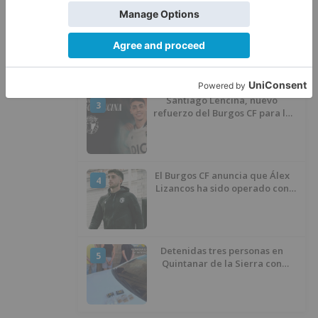
Calor y posibles tormentas en
2
Burgos durante el eclipse del 12
de agosto
Santiago Lencina, nuevo
3
refuerzo del Burgos CF para la
temporada 2026/27
El Burgos CF anuncia que Álex
4
Lizancos ha sido operado con
éxito del menisco de su rodilla
izquierda
Detenidas tres personas en
5
Quintanar de la Sierra con
hachís, cocaína y marihuana
ocultos en su vehículo