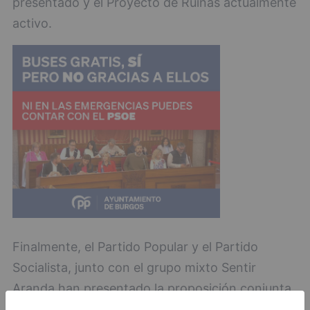
presentado y el Proyecto de Ruinas actualmente
activo.
Finalmente, el Partido Popular y el Partido
Socialista, junto con el grupo mixto Sentir
Aranda han presentado la proposición conjunta
por el día de la erradicación de la violencia