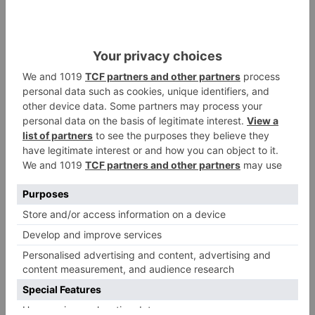
contra la mujer. Tras leer algunos datos y
referencias por parte de Belén Esteban y Nuria
Barrio (PSOE), se ha aprobado con 22 votos a
favor.
pleno
diputación
aprueba
mayoría
proposición
conjunta
pp
psoe
erradicación
violencia
mujer
LO + VISTO
Detienen a un joven de 27 años
1
por el robo de cableado y por
atentado contra los agentes