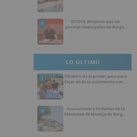
de inmigrantes
El PSOE denuncia que las
5
piscinas municipales de Burgos
llevan seis meses sin la
desinfección obligatoria contra
plagas
LO ÚLTIMO
Villatoro da el primer paso para
1
dejar atrás su aislamiento con el
inicio de la senda peatonal y
ciclista
Asociaciones y Pedanías de la
2
Merindad de Montija de Burgos
piden la reapertura de la
farmacia de Villasante