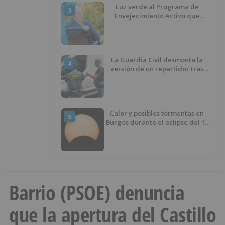
Luz verde al Programa de
3
Envejecimiento Activo que
experimenta cada una mayor
demanda
La Guardia Civil desmonta la
4
versión de un repartidor tras
desaparecer 3.256 euros
Calor y posibles tormentas en
5
Burgos durante el eclipse del 12
de agosto
Barrio (PSOE) denuncia
que la apertura del Castillo