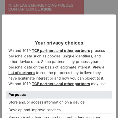
Finalmente, asegura que en ningún momento
han estado en contra de la concesión demanial
de 'El Plantío' pero remarca "que no bajo estos
condicionantes y sin planificación alguna".
pp
acudirá
vía
judicial
defender
intereses
ciudad
frente
concesión
demanial
plantío