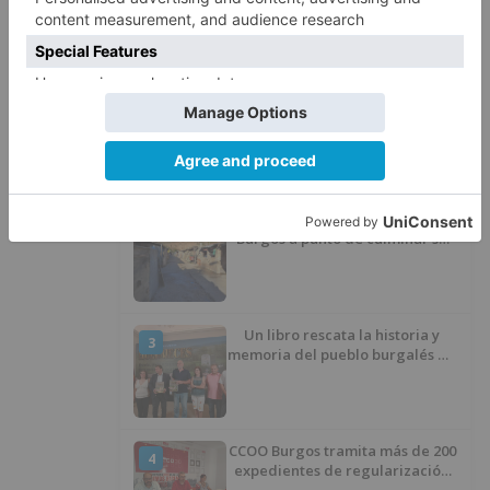
LO + VISTO
Barrio (PSOE) denuncia que la
1
apertura del Castillo responde a
“una foto” y no a la culminación
del proyecto
El poblado de El Encuentro de
2
Burgos a punto de culminar su
proceso de realojo
Un libro rescata la historia y
3
memoria del pueblo burgalés de
Huérmeces
CCOO Burgos tramita más de 200
4
expedientes de regularización