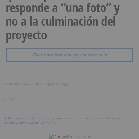
responde a “una foto” y
no a la culminación del
proyecto
Click para leer a la siguiente noticia
>
BurgosNoticias - El diario digital de Burgos
>
Local
>
El PP acudirá a la vía judicial para defender los intereses de la ciudad frente a la
concesión demanial del ‘El Plantío’