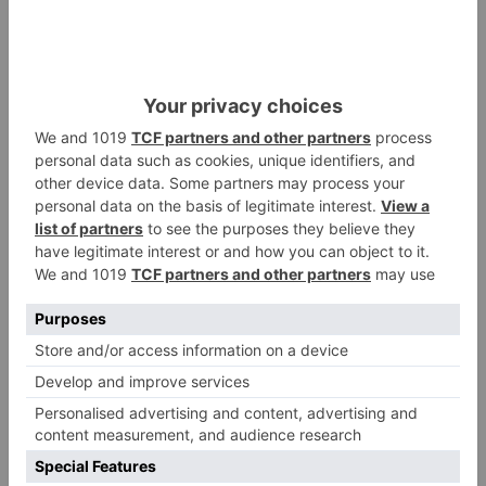
estudiar el convenio de transición justa, que sí
está interesada en esta zona de la provincia de
Burgos, al contrario de lo que creen que ha
hecho el PSOE.
Alejandro Vázquez
cree que es
momento de trabajar todos a una, para darle lo
que se merece a este entorno.
Alejandro Vázquez
pp
afea
actitud
esther
peña
tergiversar
realidad
garoña
LO + VISTO
Detienen a un joven de 27 años
1
por el robo de cableado y por