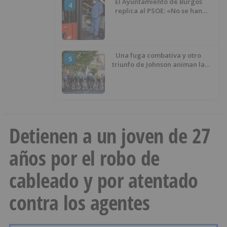
El Ayuntamiento de Burgos
4
replica al PSOE: «No se han
interrumpido» las
desinfecciones municipales
Una fuga combativa y otro
5
triunfo de Johnson animan la
penúltima jornada de la Vuelta a
Burgos
Detienen a un joven de 27
años por el robo de
cableado y por atentado
contra los agentes