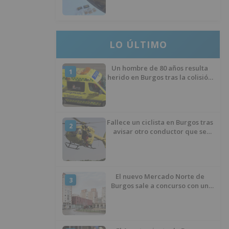
ocultos en su vehículo
LO ÚLTIMO
Un hombre de 80 años resulta
1
herido en Burgos tras la colisión
entre un turismo y un camión
Fallece un ciclista en Burgos tras
2
avisar otro conductor que se
había caído de la bicicleta
El nuevo Mercado Norte de
3
Burgos sale a concurso con un
presupuesto de 21,7 millones