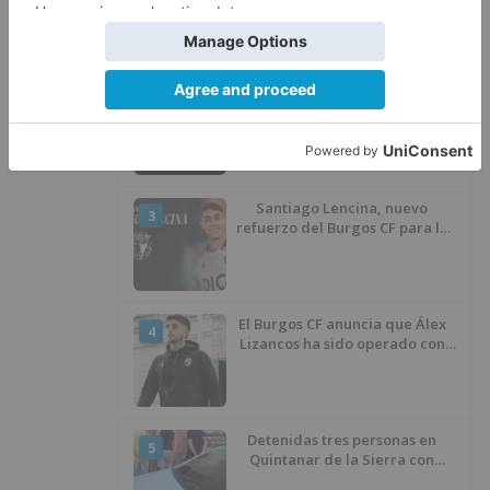
atentado contra los agentes
Calor y posibles tormentas en
2
Burgos durante el eclipse del 12
de agosto
Santiago Lencina, nuevo
3
refuerzo del Burgos CF para la
temporada 2026/27
El Burgos CF anuncia que Álex
4
Lizancos ha sido operado con
éxito del menisco de su rodilla
izquierda
Detenidas tres personas en
5
Quintanar de la Sierra con
hachís, cocaína y marihuana