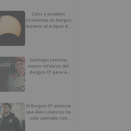
Calor y posibles
tormentas en Burgos
durante el eclipse del
12 de agosto
Santiago Lencina,
nuevo refuerzo del
Burgos CF para la
temporada 2026/27
El Burgos CF anuncia
que Álex Lizancos ha
sido operado con
éxito del menisco de
su rodilla izquierda