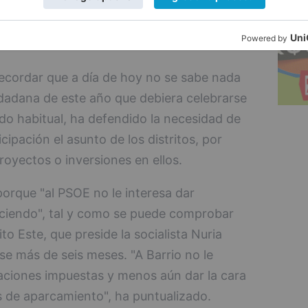
l mes, sobre todo, como pasa en este
iones de calado como es la participación
recordar que a día de hoy no se sabe nada
udadana de este año que debiera celebrarse
o habitual, ha defendido la necesidad de
ipación el asunto de los distritos, por
oyectos o inversiones en ellos.
porque "al PSOE no le interesa dar
aciendo", tal y como se puede comprobar
ito Este, que preside la socialista Nuria
rse más de seis meses. "A Barrio no le
zaciones impuestas y menos aún dar la cara
s de aparcamiento", ha puntualizado.