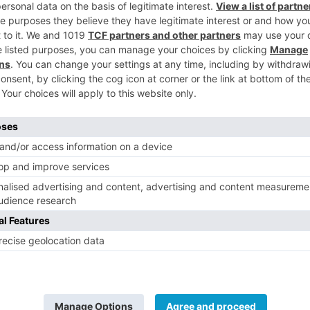
, en la que solo cree de boquilla o cuando
 agita a las asociaciones", ha dicho
5
 la "absoluta paralización" que se vive en
o.
la Comisión de Participación Ciudadana,
idad de los Servicios celebra esta tarde
eses en los que no se ha convocado.
 para aprobar únicamente reconocimientos
ervicios que permanecen sin contrato y, lo
ando redactado el dictamen a la Junta de
e celebrado la comisión. "PSOE y Cs tiran
 que va a pasar esta tarde", ha añadido.
 que las comisiones de Pleno debieran