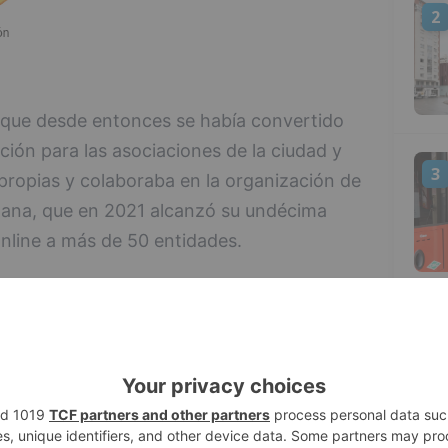
2
 que desde entonces se había convertido
ión para las asociaciones de la ciudad y
3
ropias y colaboraba en la organización de
adana, que en 2021 alcanzó su undécima
nline a más de 50 entidades.
inalizó en 2021 y desde entonces no se ha
nformación acerca del ente, cuya última
4
o mes de mayo, cuando impartió un curso
para el Tercer Sector.
de lo poco que le importa a Daniel de la