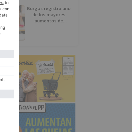
Burgos registra uno
de los mayores
aumentos de
usuarios de
‘Conciliamos Verano’,
con 1.267 niños