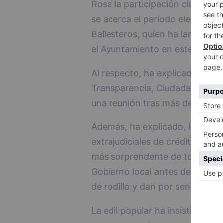
Rosa la participación ciudadana
se acerca el periodo electoral y
Ballesteros, quien ha lamentado
el Ayuntamiento en este sentid
Al respecto, ha explicado que 
Transparencia, Ciudadanía y Cal
una reunión tras más de dos m
Además, ha explicado, lo hace
extrajudiciales de crédito de s
más sorprendente de todo, llev
Gobierno local antes de habers
de rodillo y dan por sentado lo
La edil popular ha insistido en