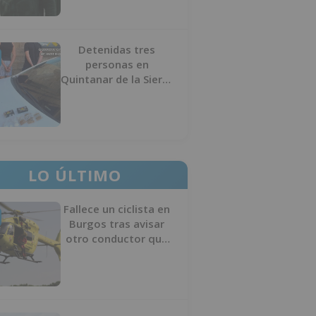
Detenidas tres
personas en
Quintanar de la Sierra
con hachís, cocaína y
marihuana ocultos en
su vehículo
LO ÚLTIMO
Fallece un ciclista en
Burgos tras avisar
otro conductor que
se había caído de la
bicicleta