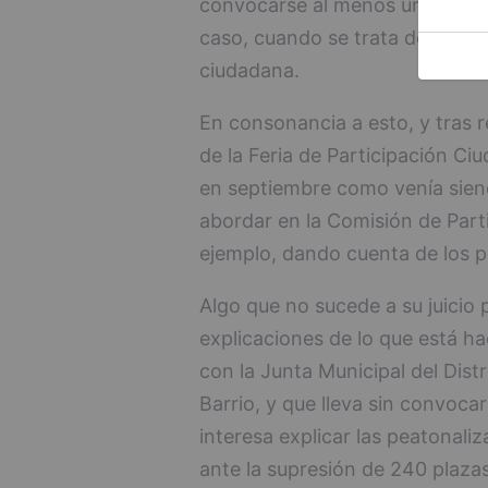
convocarse al menos una vez a
caso, cuando se trata de cuest
ciudadana.
En consonancia a esto, y tras 
de la Feria de Participación Ci
en septiembre como venía siend
abordar en la Comisión de Partic
ejemplo, dando cuenta de los pr
Algo que no sucede a su juicio 
explicaciones de lo que está h
con la Junta Municipal del Distr
Barrio, y que lleva sin convoca
interesa explicar las peatonali
ante la supresión de 240 plaza