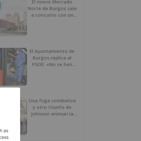
El nuevo Mercado
Norte de Burgos sale
a concurso con un
presupuesto de 21,7
millones
El Ayuntamiento de
Burgos replica al
PSOE: «No se han
interrumpido» las
desinfecciones
municipales
Una fuga combativa
y otro triunfo de
Johnson animan la
penúltima jornada de
la Vuelta a Burgos