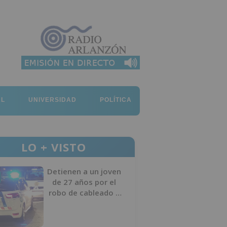
AL
UNIVERSIDAD
POLÍTICA
LO + VISTO
Detienen a un joven
de 27 años por el
robo de cableado y
por atentado contra
los agentes