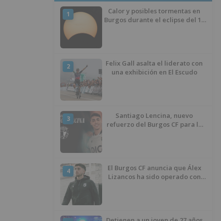
Calor y posibles tormentas en
1
Burgos durante el eclipse del 12
de agosto
Felix Gall asalta el liderato con
2
una exhibición en El Escudo
Santiago Lencina, nuevo
3
refuerzo del Burgos CF para la
temporada 2026/27
El Burgos CF anuncia que Álex
4
Lizancos ha sido operado con
éxito del menisco de su rodilla
izquierda
Detienen a un joven de 27 años