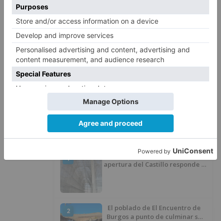
impulso económico y no estamos dispuestos a
que se siga sin dar explicaciones sobre lo que se
hace con el dinero público", ha concluido Blasco.
pp
exigirá
comisión
mensual
seguimiento
fondos
europeos
LO + VISTO
Barrio (PSOE) denuncia que la
1
apertura del Castillo responde a
“una foto” y no a la culminación
del proyecto
El poblado de El Encuentro de
2
Burgos a punto de culminar su