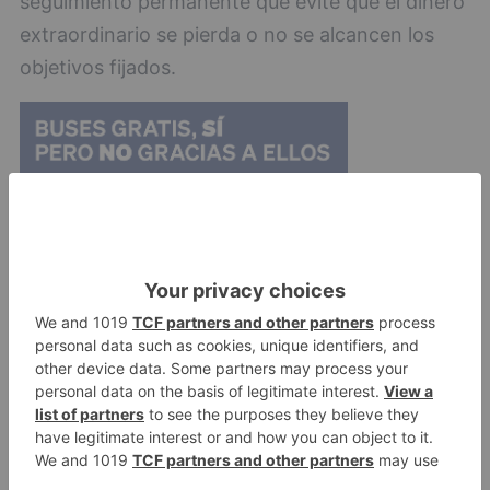
seguimiento permanente que evite que el dinero
extraordinario se pierda o no se alcancen los
objetivos fijados.
"El PSOE ha perdido grandes oportunidades por
culpa de un gobierno incapaz de pensar un
proyecto de ciudad para su transformación e