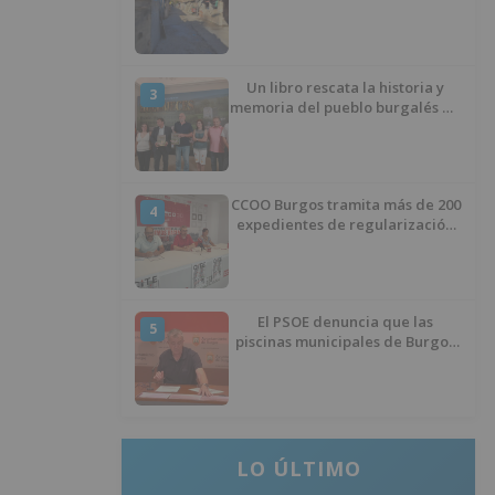
proceso de realojo
Un libro rescata la historia y
3
memoria del pueblo burgalés de
Huérmeces
CCOO Burgos tramita más de 200
4
expedientes de regularización
de inmigrantes
El PSOE denuncia que las
5
piscinas municipales de Burgos
llevan seis meses sin la
desinfección obligatoria contra
plagas
LO ÚLTIMO