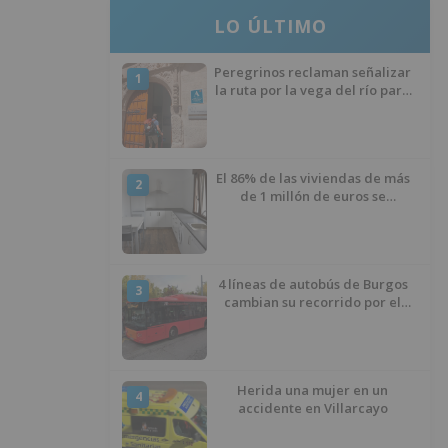
LO ÚLTIMO
Peregrinos reclaman señalizar
1
la ruta por la vega del río para
evitar nueve kilómetros de
asfalto por el Polígono Industrial
de Burgos
El 86% de las viviendas de más
2
de 1 millón de euros se
encuentran en Alicante,
Baleares, Barcelona, Gerona,
Madrid y Málaga
4 líneas de autobús de Burgos
3
cambian su recorrido por el
asfaltado en la Avenida
Arlanzón y se reactiva la línea
del Casco Histórico
Herida una mujer en un
4
accidente en Villarcayo