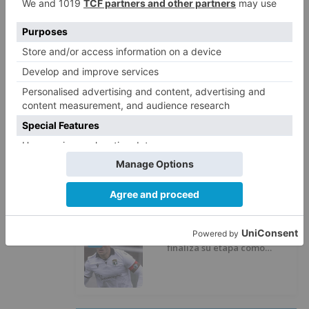
Felix Gall ganador de la Vuelta a
2
Burgos 2026
El Burgos CF oficializa la salida
3
de Aitor Córdoba al fútbol chino
SODEBUR pone el broche de oro
4
a la participación de la provincia
de Burgos en FITUR
Fútbol Burgos: Lucas Ricoy
5
finaliza su etapa como
blanquinegro