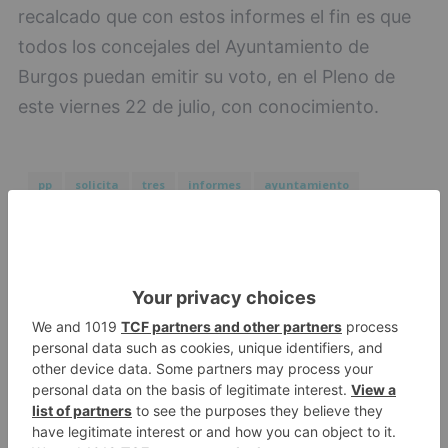
recalcado que con estos informes el fin es que
todos los concejales del Ayuntamiento de
Burgos puedan emitir su voto, en el Pleno de
este viernes 22 de julio, con conocimiento.
pp
solicita
tres
informes
ayuntamiento
conocer
repercusión
supuesta
disolución
desvío
ferroviario
LO + VISTO
Esperar al autobús en el HUBU es
1
un peligro bajo el sol