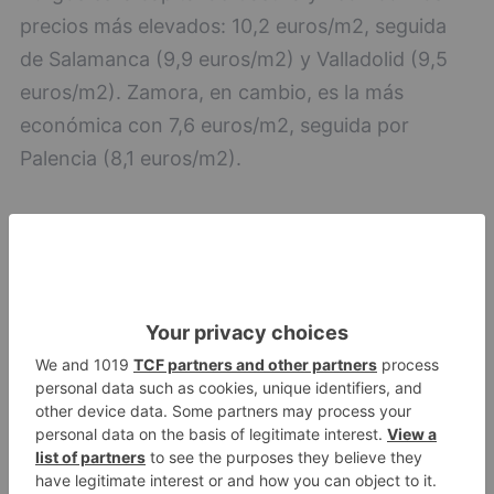
precios más elevados: 10,2 euros/m2, seguida
de Salamanca (9,9 euros/m2) y Valladolid (9,5
euros/m2). Zamora, en cambio, es la más
económica con 7,6 euros/m2, seguida por
Palencia (8,1 euros/m2).
Burgos
precio
vivienda
alquiler
dispara
subida
LO + VISTO
Fallece un ciclista en Burgos tras
1
avisar otro conductor que se
había caído de la bicicleta