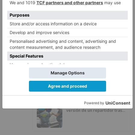
Villatoro da el primer paso para
2
dejar atrás su aislamiento con el
inicio de la senda peatonal y
ciclista
Un hombre de 80 años resulta
3
herido en Burgos tras la colisión
entre un turismo y un camión
La provincia de Burgos celebra
4
el día de su patrón
La Guardia Civil desmonta la
5
versión de un repartidor tras
desaparecer 3.256 euros