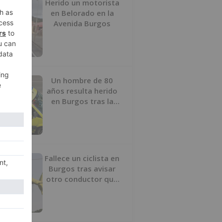
Herido un motorista
en Belorado en la
Avenida Burgos
Un hombre de 80
años resulta herido
en Burgos tras la
colisión entre un
turismo y un camión
Fallece un ciclista en
Burgos tras avisar
otro conductor que
se había caído de la
bicicleta