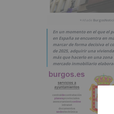
Añade
BurgosNotic
★
En un momento en el que el pr
en España se encuentra en máx
marcar de forma decisiva el co
de 2025, adquirir una vivien
más que hacerlo en una zona ru
mercado inmobiliario elaborad