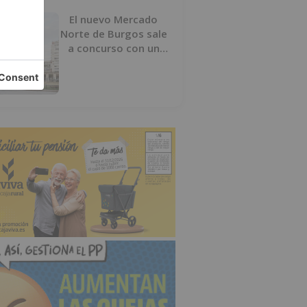
El nuevo Mercado
Norte de Burgos sale
a concurso con un
presupuesto de 21,7
millones