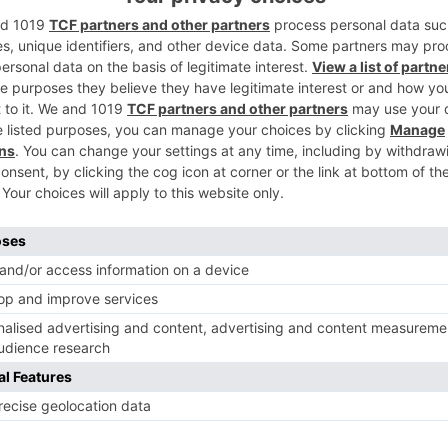
2
 medio de la vivienda usada en venta en
yor densidad de población) se sitúa en
 al cierre de 2025. En contraste, los
3
os y con un parque inmobiliario de
stran un precio medio de 1.459 euros por
 la octava posición en el ranking nacional
4
re zonas urbanas y rurales. La diferencia
 medio de 802 euros por metro cuadrado en
88 ?/m² en las zonas urbanas de la