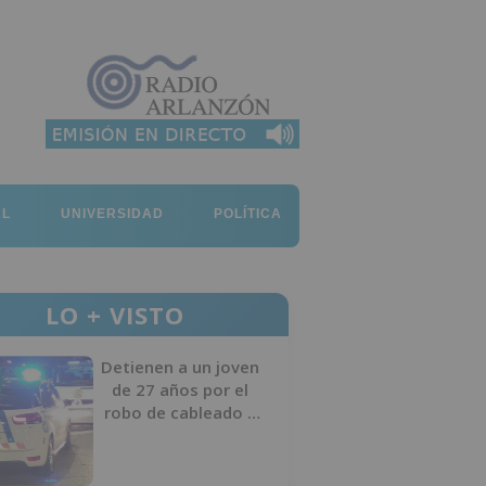
AL
UNIVERSIDAD
POLÍTICA
LO + VISTO
Detienen a un joven
de 27 años por el
robo de cableado y
por atentado contra
los agentes