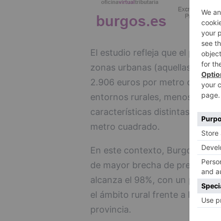
El estudio refleja que el precio
zonas urbanas (aquellas con ma
2.906 euros por metro cuadrado
entornos rurales, menos poblad
características distintas, regi
metro cuadrado.
En este contexto, Burgos ocupa
de mayor brecha de precios ent
alcanza el 98%, con un precio
el ámbito rural frente a los 1.5
provincia.