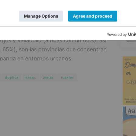
o en la demanda. De media, a finales de
5
quedas de vivienda se dirigían a entornos
estante optaba por zonas rurales.
gos y Valladolid (ambas con un 66%), así
 65%), son las provincias que concentran
emanda en entornos urbanos.
duplica
casas
zonas
rurales