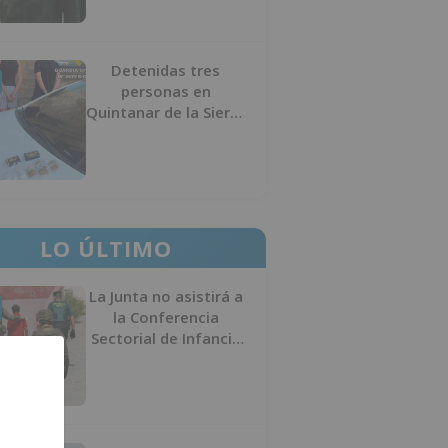
Detenidas tres
personas en
Quintanar de la Sierra
con hachís, cocaína y
marihuana ocultos en
su vehículo
LO ÚLTIMO
La Junta no asistirá a
la Conferencia
Sectorial de Infancia
y pide el retorno de
los menores a
Marruecos desde
Ceuta