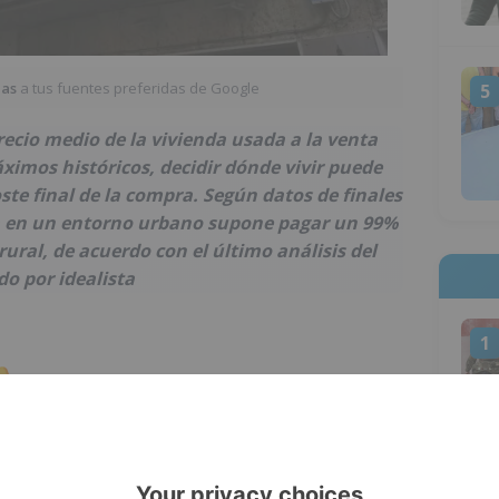
ias
a tus fuentes preferidas de Google
5
ecio medio de la vivienda usada a la venta
imos históricos, decidir dónde vivir puede
ste final de la compra. Según datos de finales
da en un entorno urbano supone pagar un 99%
ral, de acuerdo con el último análisis del
o por idealista
1