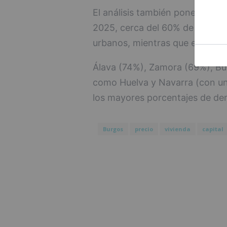
El análisis también pone el foc
2025, cerca del 60% de las bús
urbanos, mientras que el 40% r
Álava (74%), Zamora (69%), Bur
como Huelva y Navarra (con un
los mayores porcentajes de d
Burgos
precio
vivienda
capital