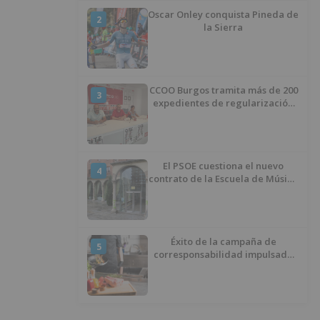
Oscar Onley conquista Pineda de
2
la Sierra
CCOO Burgos tramita más de 200
3
expedientes de regularización
de inmigrantes
El PSOE cuestiona el nuevo
4
contrato de la Escuela de Música
por su “urgencia injustificada”
Éxito de la campaña de
5
corresponsabilidad impulsada
por el área de Igualdad
municipal