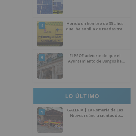
para impulsar plantas solares
Herido un hombre de 35 años
4
que iba en silla de ruedas tras
ser atropellado en Burgos
El PSOE advierte de que el
5
Ayuntamiento de Burgos ha
"vaciado la hucha" y depende
del Ministerio para sostener las
inversiones
LO ÚLTIMO
GALERÍA | La Romería de Las
1
Nieves reúne a cientos de
personas en Las Machorras