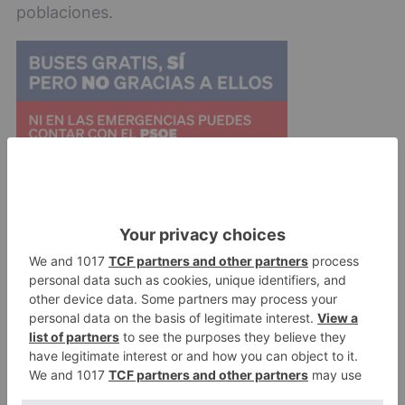
poblaciones.
Y sobre seguridad, otra de las propuestas
sonadas del PP contempla la ampliación de la
plantilla de Policía Local y las
salidas de
incógnito.