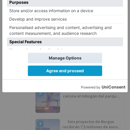
Burgos
programa
pp
elecciones
presenta
impulso
LO + VISTO
Matthew Brennan conquista el
1
Castillo y se viste de líder en el
estreno de la Vuelta a Burgos
Un incendio intencionado
2
calcina el tobogán del parque
infantil del Barrio del Pilar de
Burgos
Seis proyectos de Burgos
3
recibirán 7,5 millones de euros