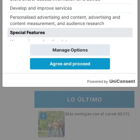
entre un turismo y un camión
La provincia de Burgos celebra
4
el día de su patrón
La Guardia Civil desmonta la
5
versión de un repartidor tras
desaparecer 3.256 euros
LO ÚLTIMO
Más ventajas con el carné 60 CYL
1