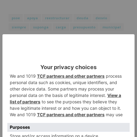
psoe
apoya
reestructurar
deuda
desvío
siempre
suponga
carga
presupuesto
municipal
LO + VISTO
Fallece un ciclista en Burgos tras
1
avisar otro conductor que se
había caído de la bicicleta
Villatoro da el primer paso para
2
dejar atrás su aislamiento con el
inicio de la senda peatonal y
ciclista
Un hombre de 80 años resulta
3
herido en Burgos tras la colisión