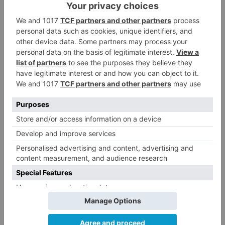
Herido un hombre de 35 años
4
que iba en silla de ruedas tras
ser atropellado en Burgos
El PSOE advierte de que el
5
Ayuntamiento de Burgos ha
"vaciado la hucha" y depende
del Ministerio para sostener las
inversiones
LO ÚLTIMO
GALERÍA | La Romería de Las
1
Nieves reúne a cientos de
personas en Las Machorras
Oscar Onley conquista Pineda de
2
la Sierra