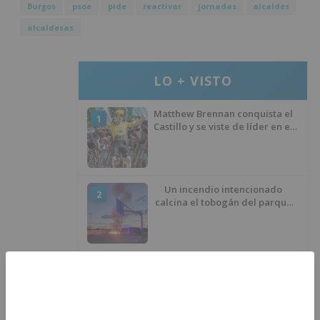
Burgos
psoe
pide
reactivar
jornadas
alcaldes
alcaldesas
LO + VISTO
Matthew Brennan conquista el
1
Castillo y se viste de líder en el
estreno de la Vuelta a Burgos
Un incendio intencionado
2
calcina el tobogán del parque
infantil del Barrio del Pilar de
Burgos
Seis proyectos de Burgos
3
recibirán 7,5 millones de euros
para impulsar plantas solares