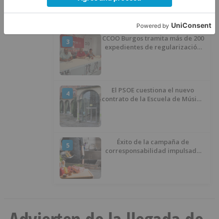
CCOO Burgos tramita más de 200
3
expedientes de regularización
de inmigrantes
El PSOE cuestiona el nuevo
4
contrato de la Escuela de Música
por su “urgencia injustificada”
Éxito de la campaña de
5
corresponsabilidad impulsada
por el área de Igualdad
municipal