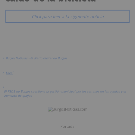
Click para leer a la siguiente noticia
>
BurgosNoticias - El diario digital de Burgos
>
Local
>
El PSOE de Burgos cuestiona la gestión municipal por los retrasos en las ayudas y el
aumento de quejas
Portada