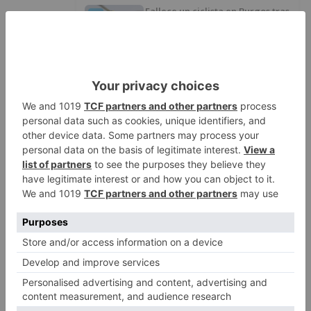
Fallece un ciclista en Burgos tras
1
avisar otro conductor que se
había caído de la bicicleta
Villatoro da el primer paso para
2
dejar atrás su aislamiento con el
inicio de la senda peatonal y
ciclista
Un hombre de 80 años resulta
3
herido en Burgos tras la colisión
entre un turismo y un camión
La provincia de Burgos celebra
4
el día de su patrón
La Guardia Civil desmonta la
5