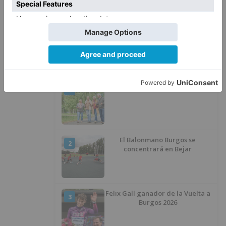
versión de un repartidor tras
desaparecer 3.256 euros
LO ÚLTIMO
Más ventajas con el carné 60 CYL
1
El Balonmano Burgos se
2
concentrará en Bejar
Felix Gall ganador de la Vuelta a
3
Burgos 2026