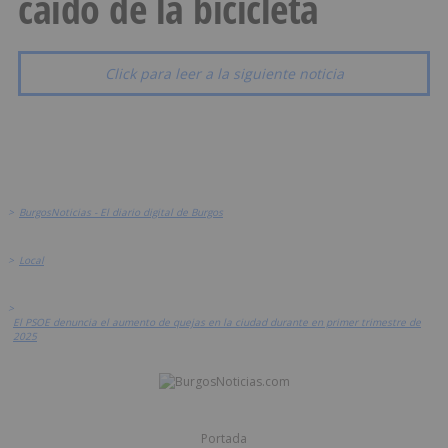
caído de la bicicleta
Click para leer a la siguiente noticia
>
BurgosNoticias - El diario digital de Burgos
>
Local
>
El PSOE denuncia el aumento de quejas en la ciudad durante en primer trimestre de
2025
Portada