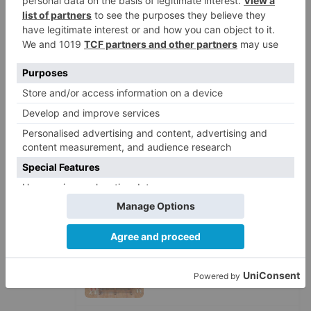
Fallece un ciclista en Burgos tras
1
avisar otro conductor que se
había caído de la bicicleta
Villatoro da el primer paso para
2
dejar atrás su aislamiento con el
inicio de la senda peatonal y
ciclista
Un hombre de 80 años resulta
3
herido en Burgos tras la colisión
entre un turismo y un camión
La provincia de Burgos celebra
4
el día de su patrón