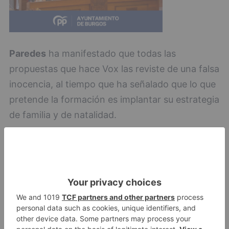
Paredes
ha manifestado que todas las
propuestas que hace Vox las reviste de una falsa
inocencia, al tiempo que ha señalado que lo que
pretende la formación es implantar su estrategia
de familia y de natalidad.
Paredes
psoe
denuncia
aumento
quejas
ciudad
primer
trimestre
LO + VISTO