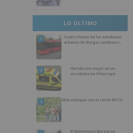
LO ÚLTIMO
Cuatro líneas de los autobuses
1
urbanos de Burgos cambian su
recorrido por las obras de
asfaltado en la Avenida del
Arlanzón y se reactiva el servicio
al Centro Histórico
Herida una mujer en un
2
accidente en Villarcayo
Más ventajas con el carné 60 CYL
3
El Balonmano Burgos se