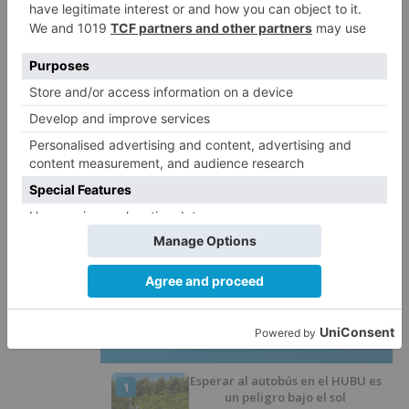
En este sentido, el Grupo Provincial Socialista,
presentó una proposición en marzo de 2024
exigiendo al Partido Popular que dé pasos firmes
en la profesionalización de los parques de la
provincia y en la creación de un Consorcio
Provincial, la realidad es que "nada se sabe,
únicamente que están realizando un estudio".
Burgos
psoe
denuncia
cierre
torretas
vigilancia
incendios
provincia
LO + VISTO
Esperar al autobús en el HUBU es
1
un peligro bajo el sol