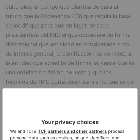
culturales, al tiempo que plantea de cara al
futuro que la Ordenanza 406 que regula la tasa
se modifique para que en lugar de ser el
presidente/a del IMC el que considere de forma
discrecional qué actividad es considerada o no
de interés general, la bonificación se conceda a
la entidad que acredite de forma solvente que es
una entidad sin ánimo de lucro y que los
técnicos del IMC consideren asimismo que es de
interés general, para aprobar de esta forma una
exención del 100% en el pago de la tasa.
psoe
denuncia
descontrol
imc
liquidar
dinero
espacios
municipales