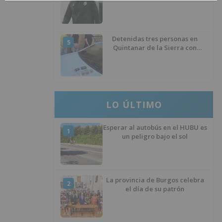
éxito del menisco de su rodilla
izquierda
Detenidas tres personas en
5
Quintanar de la Sierra con
hachís, cocaína y marihuana
ocultos en su vehículo
LO ÚLTIMO
Esperar al autobús en el HUBU es
1
un peligro bajo el sol
La provincia de Burgos celebra
2
el día de su patrón