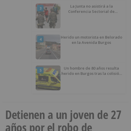
La Junta no asistirá a la
3
Conferencia Sectorial de
Infancia y pide el retorno de los
menores a Marruecos desde
Ceuta
Herido un motorista en Belorado
4
en la Avenida Burgos
Un hombre de 80 años resulta
5
herido en Burgos tras la colisión
entre un turismo y un camión
Detienen a un joven de 27
años por el robo de