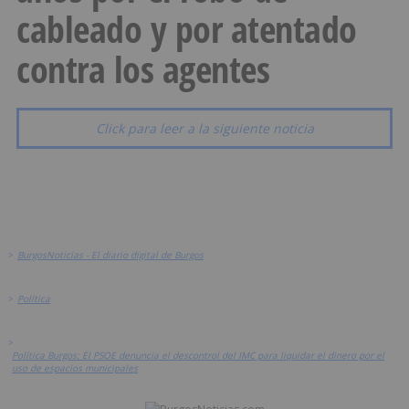
cableado y por atentado
contra los agentes
Click para leer a la siguiente noticia
>
BurgosNoticias - El diario digital de Burgos
>
Política
>
Política Burgos: El PSOE denuncia el descontrol del IMC para liquidar el dinero por el
uso de espacios municipales