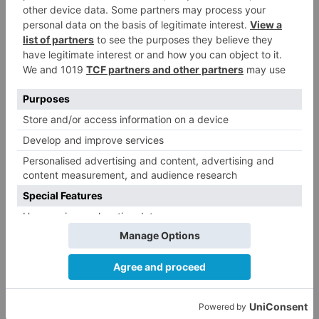
LO + VISTO
Detienen a un joven de 27 años
1
por el robo de cableado y por
atentado contra los agentes
Calor y posibles tormentas en
2
Burgos durante el eclipse del 12
de agosto
Santiago Lencina, nuevo
3
refuerzo del Burgos CF para la
temporada 2026/27
El Burgos CF anuncia que Álex
4
Lizancos ha sido operado con