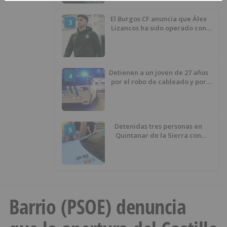
El Burgos CF anuncia que Álex
3
Lizancos ha sido operado con
éxito del menisco de su rodilla
izquierda
Detienen a un joven de 27 años
4
por el robo de cableado y por
atentado contra los agentes
Detenidas tres personas en
5
Quintanar de la Sierra con
hachís, cocaína y marihuana
ocultos en su vehículo
Barrio (PSOE) denuncia