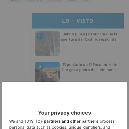
LO + VISTO
Barrio (PSOE) denuncia que la
1
apertura del Castillo responde a
“una foto” y no a la culminación
del proyecto
El poblado de El Encuentro de
2
Burgos a punto de culminar su
proceso de realojo
Un libro rescata la historia y
3
memoria del pueblo burgalés de
Huérmeces
CCOO Burgos tramita más de 200
4