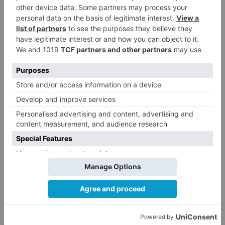
expedientes de regularización
de inmigrantes
El PSOE denuncia que las
5
piscinas municipales de Burgos
llevan seis meses sin la
desinfección obligatoria contra
plagas
LO ÚLTIMO
Felix Gall asalta el liderato con
1
una exhibición en El Escudo
Santiago Lencina, nuevo
2
refuerzo del Burgos CF para la
temporada 2026/27