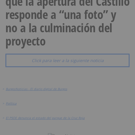
que la apertura del Castillo
responde a “una foto” y
no a la culminación del
proyecto
Click para leer a la siguiente noticia
>
BurgosNoticias - El diario digital de Burgos
>
Política
>
El PSOE denuncia el estado del parque de la Cruz Roja