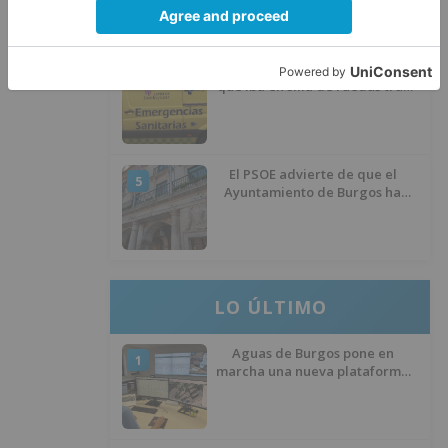
Herido un hombre de 35 años
4
que iba en silla de ruedas tras
ser atropellado en Burgos
El PSOE advierte de que el
5
Ayuntamiento de Burgos ha
"vaciado la hucha" y depende
del Ministerio para sostener las
inversiones
LO ÚLTIMO
Aguas de Burgos pone en
1
marcha una nueva plataforma
digital para reducir las pérdidas
de agua