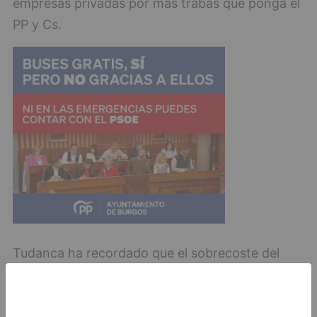
empresas privadas por más trabas que ponga el
PP y Cs.
Tudanca ha recordado que el sobrecoste del
HUBU asciende ya a más de 600 millones de
euros.