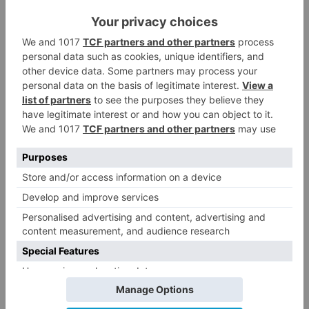
psoe
desvela
documento
refleja
contrato
fraudulento
hubu
LO + VISTO
Matthew Brennan conquista el
1
Castillo y se viste de líder en el
estreno de la Vuelta a Burgos
Un incendio intencionado
2
calcina el tobogán del parque
infantil del Barrio del Pilar de
Burgos
Seis proyectos de Burgos
3
recibirán 7,5 millones de euros
para impulsar plantas solares