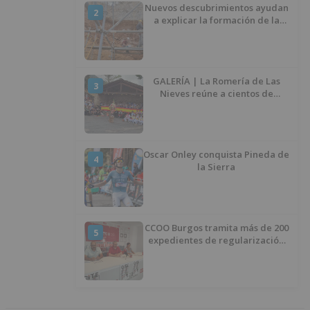
Nuevos descubrimientos ayudan
2
a explicar la formación de la
Sima del Elefante en Atapuerca
(Burgos)
GALERÍA | La Romería de Las
3
Nieves reúne a cientos de
personas en Las Machorras
Oscar Onley conquista Pineda de
4
la Sierra
CCOO Burgos tramita más de 200
5
expedientes de regularización
de inmigrantes