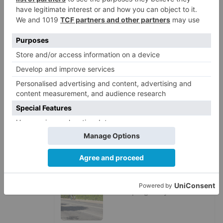
desaparecer 3.256 euros
LO ÚLTIMO
Felix Gall ganador de la Vuelta a
1
Burgos 2026
San Pablo Burgos incorpora al
2
jugador Raúl Lobaco
Esperar al autobús en el HUBU es
3
un peligro bajo el sol