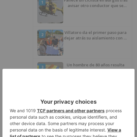
Fallece un ciclista en Burgos tras
1
avisar otro conductor que se
había caído de la bicicleta
Villatoro da el primer paso para
2
dejar atrás su aislamiento con el
inicio de la senda peatonal y
ciclista
Un hombre de 80 años resulta
3
herido en Burgos tras la colisión
entre un turismo y un camión
La provincia de Burgos celebra
4
el día de su patrón
La Guardia Civil desmonta la
5
versión de un repartidor tras