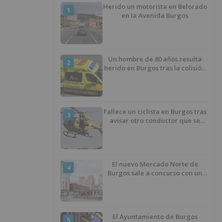
Herido un motorista en Belorado
1
en la Avenida Burgos
Un hombre de 80 años resulta
2
herido en Burgos tras la colisión
entre un turismo y un camión
Fallece un ciclista en Burgos tras
3
avisar otro conductor que se
había caído de la bicicleta
El nuevo Mercado Norte de
4
Burgos sale a concurso con un
presupuesto de 21,7 millones
El Ayuntamiento de Burgos
5