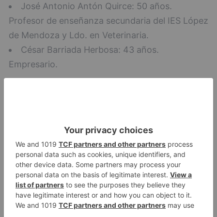
José Antonio Antón Quirce: 50 años.
Profesor de enseñanza secundaria del IES López
de Mendoza y Ldo. en Veterinaria.
César Barriada Herbosa: 43 años.
Empresario.
Todo lo contrario sucede con Ciudadanos, que
ha pasado de tener 3 concejales (tras la marcha
de Silvia Álvarez de Eulate, que ocupaba el
cuarto escaño) en Burgos a 5 representantes en
el Ayuntamiento. Se sitúan como la tercera
fuerza política y de ellos podrá depender el
fututo de los socialistas.
Vicente Marañón
tendrá que echar cuentas y decidir a quién
apoyar.