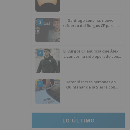
de agosto
Santiago Lencina, nuevo
3
refuerzo del Burgos CF para la
temporada 2026/27
El Burgos CF anuncia que Álex
4
Lizancos ha sido operado con
éxito del menisco de su rodilla
izquierda
Detenidas tres personas en
5
Quintanar de la Sierra con
hachís, cocaína y marihuana
ocultos en su vehículo
LO ÚLTIMO