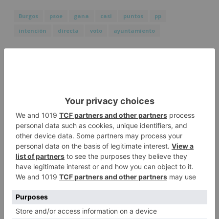
Burgos
psoe
gana
casi
puntos
pp
intención
directa
voto
ayuntamiento
LO + VISTO
Barrio (PSOE) denuncia que la
1
apertura del Castillo responde a
“una foto” y no a la culminación
del proyecto
El poblado de El Encuentro de
2
Burgos a punto de culminar su
proceso de realojo
Un libro rescata la historia y
3
memoria del pueblo burgalés de
Huérmeces