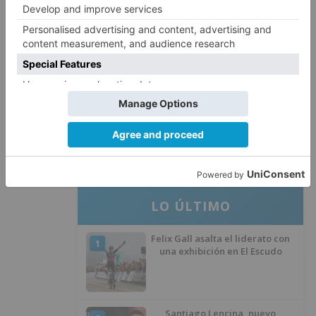
CCOO Burgos tramita más de 200
4
expedientes de regularización
de inmigrantes
El PSOE denuncia que las
5
piscinas municipales de Burgos
llevan seis meses sin la
desinfección obligatoria contra
plagas
LO ÚLTIMO
Felix Gall asalta el liderato con
1
una exhibición en El Escudo
Santiago Lencina, nuevo