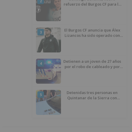
2
refuerzo del Burgos CF para la
temporada 2026/27
El Burgos CF anuncia que Álex
3
Lizancos ha sido operado con
éxito del menisco de su rodilla
izquierda
Detienen a un joven de 27 años
4
por el robo de cableado y por
atentado contra los agentes
Detenidas tres personas en
5
Quintanar de la Sierra con
hachís, cocaína y marihuana
ocultos en su vehículo