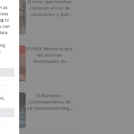
El error que muchos
cometen al irse de
vacaciones y que
puede acabar en robo
El PSOE denuncia que
las piscinas
municipales de
Burgos llevan seis
meses sin la
desinfección
obligatoria contra
plagas
El flamenco
contemporáneo de
La Flamenkería llega
este domingo a
Tórtoles de Esgueva
con 'Escenario
Patrimonio'