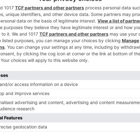
2
 dentro de la campaña "Un Pleno, un
tro con los vecinos del barrio de Cortes,
rasladar al próximo Pleno del Ayuntamiento
3
ndas vecinales. Entre ellas destaca una
 la senda entre las Veguillas y Cortes.
 Socialista, Daniel de la Rosa, ha
no hay porque rendirse ante la negativa de
os terrenos que no están dispuestos a
4
l edil ha asegurado que el presupuesto de
a la urbanización de este paseo, y ha
tanto para el proyecto técnico como para la
.