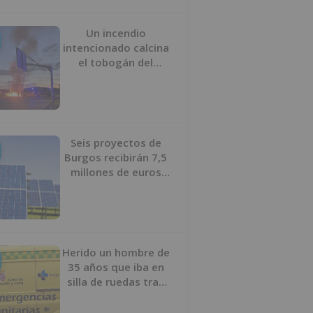
Un incendio
intencionado calcina
el tobogán del
parque infantil del
Barrio del Pilar de
Burgos
Seis proyectos de
Burgos recibirán 7,5
millones de euros
para impulsar plantas
solares
Herido un hombre de
35 años que iba en
silla de ruedas tras
ser atropellado en
Burgos