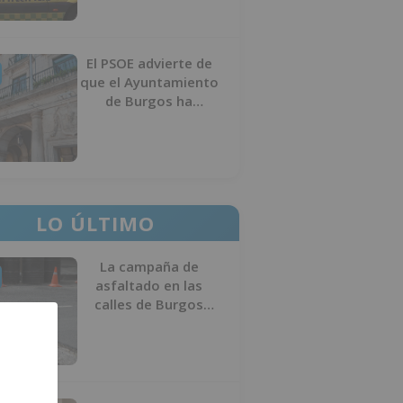
El PSOE advierte de
que el Ayuntamiento
de Burgos ha
"vaciado la hucha" y
depende del
Ministerio para
sostener las
inversiones
LO ÚLTIMO
La campaña de
asfaltado en las
calles de Burgos
comenzará el 10 de
agosto por la
Avenida del Arlanzón