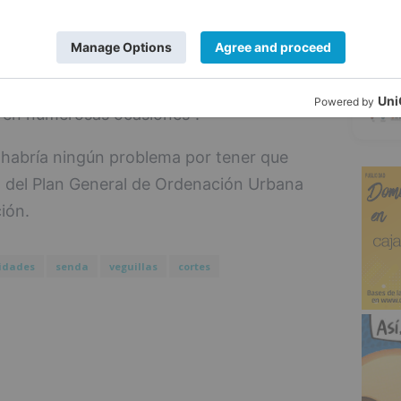
pacidad real para que el Ayuntamiento
5
ecesarias para unir dos núcleos de
i no hay acuerdo "serán los tribunales los
 en numerosas ocasiones".
habría ningún problema por tener que
l del Plan General de Ordenación Urbana
ión.
lidades
senda
veguillas
cortes