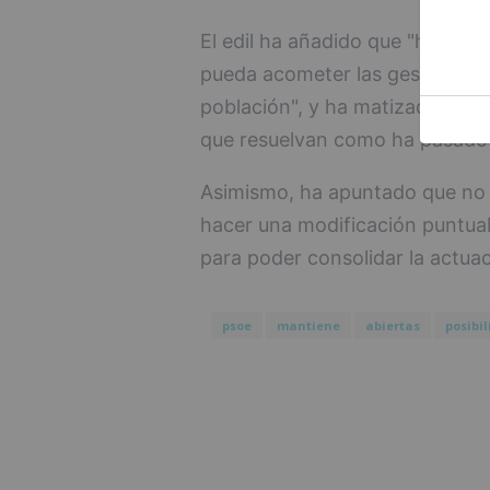
El edil ha añadido que "hay ca
pueda acometer las gestiones n
población", y ha matizado que s
que resuelvan como ha pasado
Asimismo, ha apuntado que no 
hacer una modificación puntua
para poder consolidar la actuac
psoe
mantiene
abiertas
posibi