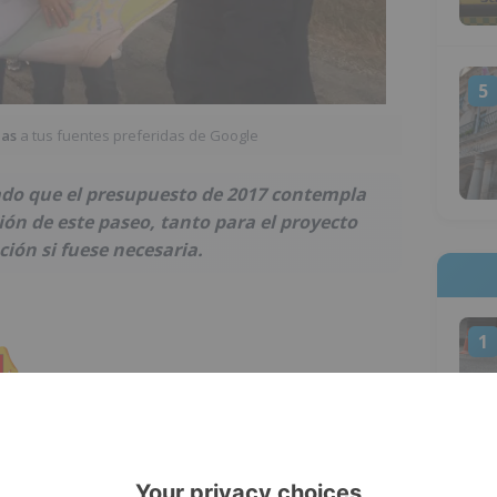
5
ias
a tus fuentes preferidas de Google
ado que el presupuesto de 2017 contempla
ón de este paseo, tanto para el proyecto
ión si fuese necesaria.
1