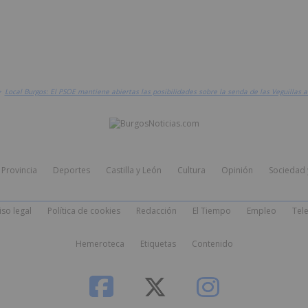
>
Local Burgos: El PSOE mantiene abiertas las posibilidades sobre la senda de las Veguillas a
Provincia
Deportes
Castilla y León
Cultura
Opinión
Sociedad 
iso legal
Política de cookies
Redacción
El Tiempo
Empleo
Tele
Hemeroteca
Etiquetas
Contenido