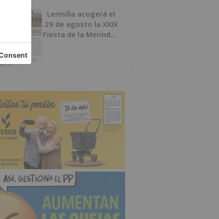
Lermilla acogerá el
29 de agosto la XXIX
Fiesta de la Merindad
de Río Ubierna con
tradición, música y
actividades para
todos los públicos