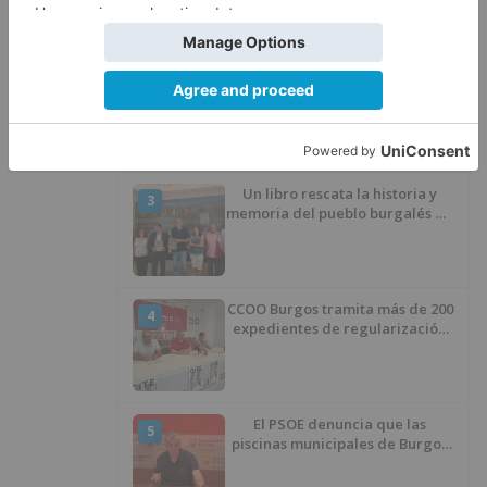
“una foto” y no a la culminación
del proyecto
El poblado de El Encuentro de
2
Burgos a punto de culminar su
proceso de realojo
Un libro rescata la historia y
3
memoria del pueblo burgalés de
Huérmeces
CCOO Burgos tramita más de 200
4
expedientes de regularización
de inmigrantes
El PSOE denuncia que las
5
piscinas municipales de Burgos
llevan seis meses sin la
desinfección obligatoria contra