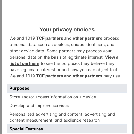
Sanidad. En esta línea, ha apostillado que
podrían declarar en esta Comisión "entre cinco
y seis personas cada día, sin ningún problema",
al tiempo que ha advertido que, "habrá
problemas si los populares intentar impedir que
comparezcan las personas, que por consenso,
así tengan que hacerlo".
psoe
quiere
limitar
comparecencias
comisión
investigación
hubu
LO + VISTO
Barrio (PSOE) denuncia que la
1
apertura del Castillo responde a