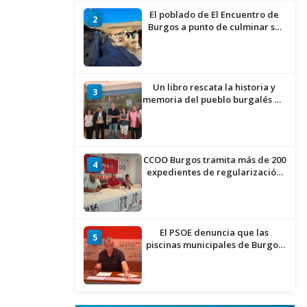
El poblado de El Encuentro de
2
Burgos a punto de culminar su
proceso de realojo
Un libro rescata la historia y
3
memoria del pueblo burgalés de
Huérmeces
CCOO Burgos tramita más de 200
4
expedientes de regularización
de inmigrantes
El PSOE denuncia que las
5
piscinas municipales de Burgos
llevan seis meses sin la
desinfección obligatoria contra
plagas