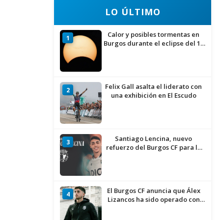
LO ÚLTIMO
Calor y posibles tormentas en
1
Burgos durante el eclipse del 12
de agosto
Felix Gall asalta el liderato con
2
una exhibición en El Escudo
Santiago Lencina, nuevo
3
refuerzo del Burgos CF para la
temporada 2026/27
El Burgos CF anuncia que Álex
4
Lizancos ha sido operado con
éxito del menisco de su rodilla
izquierda