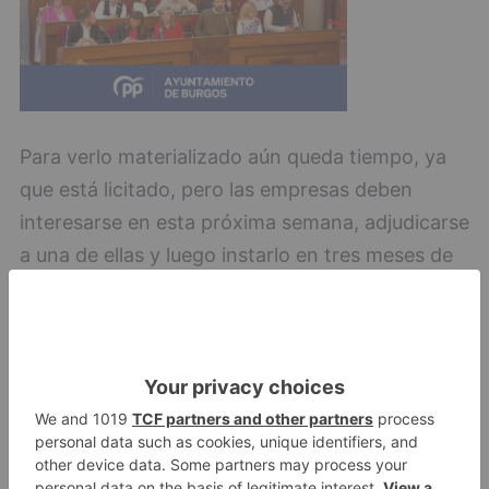
Para verlo materializado aún queda tiempo, ya
que está licitado, pero las empresas deben
interesarse en esta próxima semana, adjudicarse
a una de ellas y luego instarlo en tres meses de
plazo.
psoe
pone
distritos
nuevo
parque
biosaludable
villalonquéjar
LO + VISTO