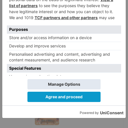
Fallece un ciclista en Burgos tras
1
avisar otro conductor que se
había caído de la bicicleta
Villatoro da el primer paso para
2
dejar atrás su aislamiento con el
inicio de la senda peatonal y
ciclista
Un hombre de 80 años resulta
3
herido en Burgos tras la colisión
entre un turismo y un camión
La provincia de Burgos celebra
4
el día de su patrón