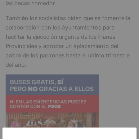
las becas comedor.
También los socialistas piden que se fomente la
colaboración con los Ayuntamientos para
facilitar la ejecución urgente de los Planes
Provinciales y aprobar un aplazamiento del
cobro de los padrones hasta el último trimestre
del año.