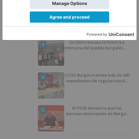
El poblado de El Encuentro de
2
Burgos a punto de culminar su
proceso de realojo
Un libro rescata la historia y
3
memoria del pueblo burgalés de
Huérmeces
CCOO Burgos tramita más de 200
4
expedientes de regularización
de inmigrantes
El PSOE denuncia que las
5
piscinas municipales de Burgos
llevan seis meses sin la
desinfección obligatoria contra
plagas