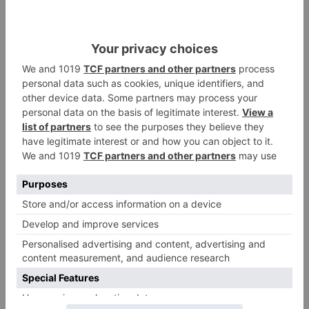
En materia de empleo, piden poner en marcha el
Plan de Cuadrillas Forestales y crear oficinas de
ayudas a pymes y particulares.
psoe
presenta
plan
provincial
recuperación
económica
social
LO + VISTO
Barrio (PSOE) denuncia que la
1
apertura del Castillo responde a
“una foto” y no a la culminación
del proyecto