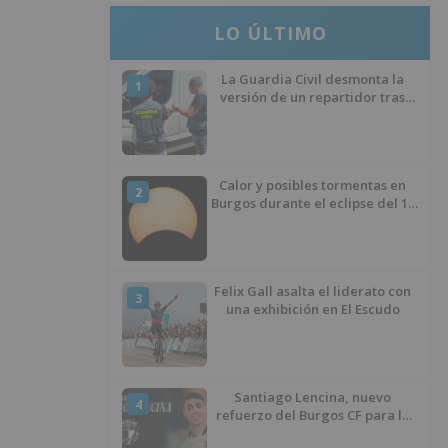
LO ÚLTIMO
La Guardia Civil desmonta la
1
versión de un repartidor tras
desaparecer 3.256 euros
Calor y posibles tormentas en
2
Burgos durante el eclipse del 12
de agosto
Felix Gall asalta el liderato con
3
una exhibición en El Escudo
Santiago Lencina, nuevo
4
refuerzo del Burgos CF para la
temporada 2026/27