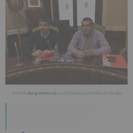
Añade
BurgosNoticias
a tus fuentes preferidas de Google
★