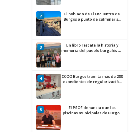
El poblado de El Encuentro de
2
Burgos a punto de culminar su
proceso de realojo
Un libro rescata la historia y
3
memoria del pueblo burgalés de
Huérmeces
CCOO Burgos tramita más de 200
4
expedientes de regularización
de inmigrantes
El PSOE denuncia que las
5
piscinas municipales de Burgos
llevan seis meses sin la
desinfección obligatoria contra
plagas