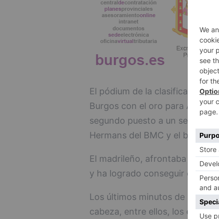
El pódium de la clasificación ge
Burgos con el oro para Alberto
segundo puesto a un segundo d
Hermans del BMC y el bronce ha 
El madrileño, afrontaba la Vue
y ha logrado conseguir el triun
Los últimos minutos de carrera
cabeza, entre ellos, los españo