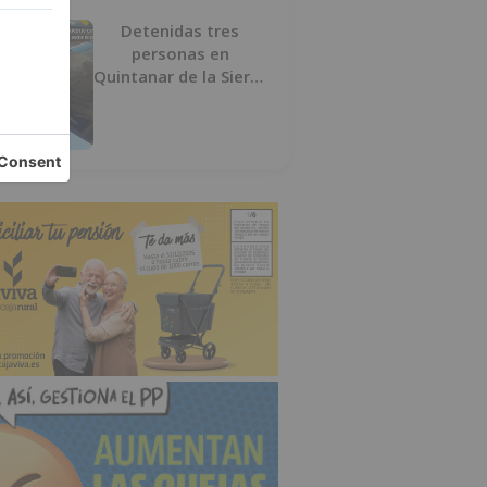
Detenidas tres
personas en
Quintanar de la Sierra
con hachís, cocaína y
marihuana ocultos en
su vehículo