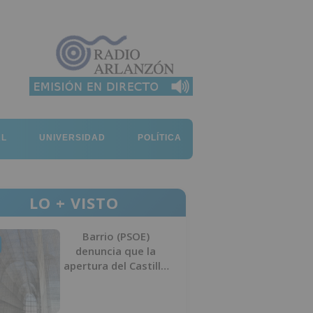
AL
UNIVERSIDAD
POLÍTICA
LO + VISTO
Barrio (PSOE)
denuncia que la
apertura del Castillo
responde a “una
foto” y no a la
culminación del