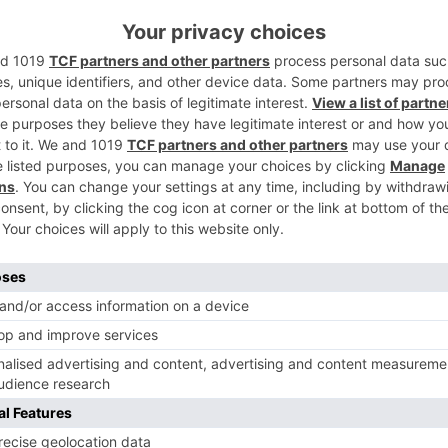
2
3
neral de esta 38º Edición de la Vuelta a
 Contador con un tiempo de 15:50:50, el
el campeón lo ha conseguido el belga
sido para Sergio Pardilla del Caja Rural.
lta a Burgos para probarse deportivamente
4
fo, sumando así su victoria número 68.
 se han disputado con siete corredores en
les, Fernández del Movistar, Alberto