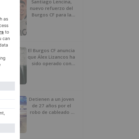
Santiago Lencina,
nuevo refuerzo del
Burgos CF para la
temporada 2026/27
El Burgos CF anuncia
que Álex Lizancos ha
sido operado con
éxito del menisco de
su rodilla izquierda
Detienen a un joven
de 27 años por el
robo de cableado y
por atentado contra
los agentes