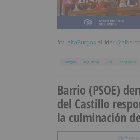
#VueltaBurgos
el líder
@albert
Burgos
segundo
oro
contador
Barrio (PSOE) den
del Castillo resp
la culminación de
Click para 