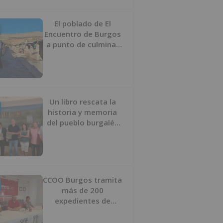
proyecto
El poblado de El
Encuentro de Burgos
a punto de culminar
su proceso de realojo
Un libro rescata la
historia y memoria
del pueblo burgalés
de Huérmeces
CCOO Burgos tramita
más de 200
expedientes de
regularización de
inmigrantes