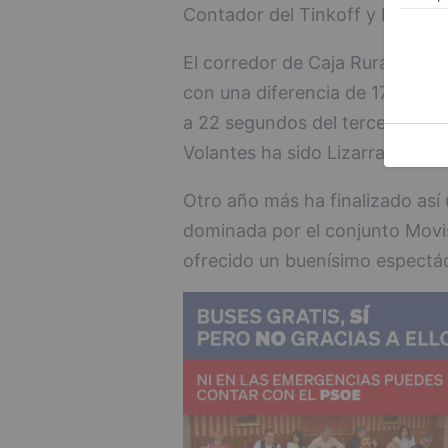
Contador del Tinkoff y Pardilla 
El corredor de Caja Rural, Sergi
con una diferencia de 17 segun
a 22 segundos del tercero, He
Volantes ha sido Lizarralde del
Otro año más ha finalizado así 
dominada por el conjunto Movis
ofrecido un buenísimo espectácu