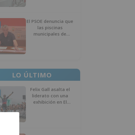
El PSOE denuncia que
las piscinas
municipales de
Burgos llevan seis
meses sin la
desinfección
obligatoria contra
plagas
LO ÚLTIMO
Felix Gall asalta el
liderato con una
exhibición en El
Escudo