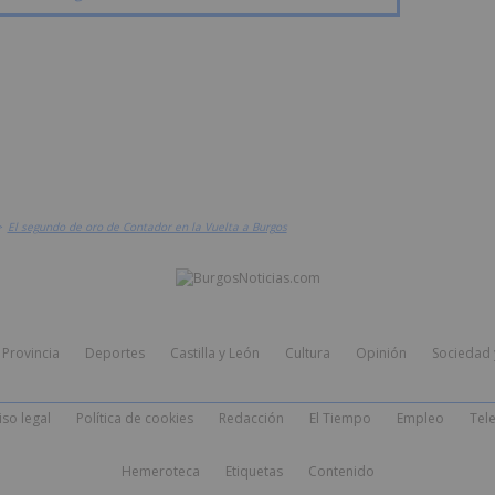
>
El segundo de oro de Contador en la Vuelta a Burgos
Provincia
Deportes
Castilla y León
Cultura
Opinión
Sociedad 
iso legal
Política de cookies
Redacción
El Tiempo
Empleo
Tele
Hemeroteca
Etiquetas
Contenido