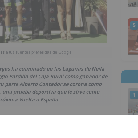
5
ias
a tus fuentes preferidas de Google
Burgos ha culminado en las Lagunas de Neila
ergio Pardilla del Caja Rural como ganador de
 su parte Alberto Contador se corona como
, una prueba deportiva que le sirve como
1
próxima Vuelta a España.