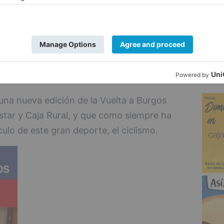
del Caja Rural.
5
o Pardilla se situaba en primera posición
dos de Contador, el segundo clasificado y
rmans del BMC. El ganador de las Metas
 Euskadi.
una nueva edición de la Vuelta a Burgos
tar y Caja Rural, y que como siempre ha
lo de este gran deporte, el ciclismo.