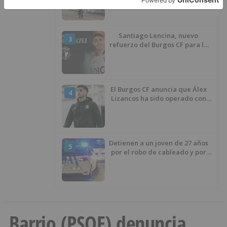
Santiago Lencina, nuevo
3
refuerzo del Burgos CF para la
temporada 2026/27
El Burgos CF anuncia que Álex
4
Lizancos ha sido operado con
éxito del menisco de su rodilla
izquierda
Detienen a un joven de 27 años
5
por el robo de cableado y por
atentado contra los agentes
Barrio (PSOE) denuncia