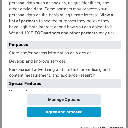
CCOO Burgos tramita más de 200
4
expedientes de regularización
de inmigrantes
El PSOE denuncia que las
5
piscinas municipales de Burgos
llevan seis meses sin la
desinfección obligatoria contra
plagas
LO ÚLTIMO
Calor y posibles tormentas en
1
Burgos durante el eclipse del 12
de agosto
Felix Gall asalta el liderato con
2
una exhibición en El Escudo