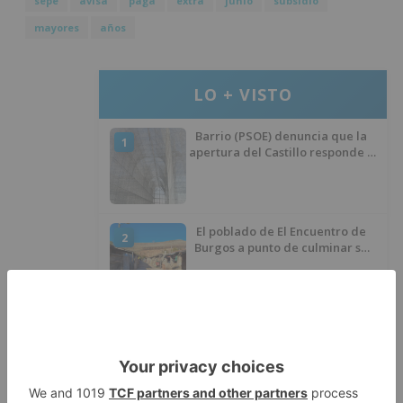
sepe
avisa
paga
extra
junio
subsidio
mayores
años
LO + VISTO
Barrio (PSOE) denuncia que la
1
apertura del Castillo responde a
“una foto” y no a la culminación
del proyecto
El poblado de El Encuentro de
2
Burgos a punto de culminar su
proceso de realojo
Un libro rescata la historia y
3
memoria del pueblo burgalés de
Huérmeces