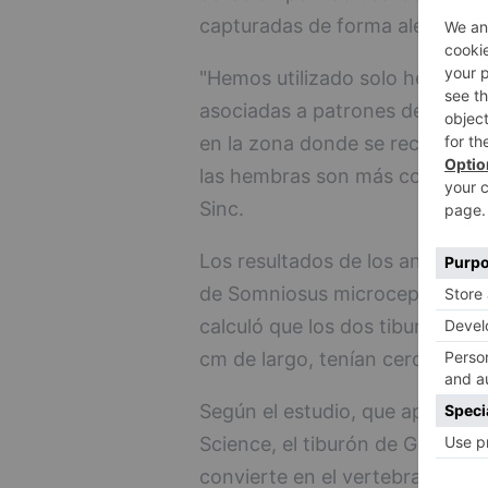
capturadas de forma aleatoria y
"Hemos utilizado solo hembras 
asociadas a patrones de crecim
en la zona donde se recogieron
las hembras son más comunes y
Sinc.
Los resultados de los análisis
de Somniosus microcephalus es
calculó que los dos tiburones
cm de largo, tenían cerca de 3
Según el estudio, que aparece 
Science, el tiburón de Groenlan
convierte en el vertebrado más 