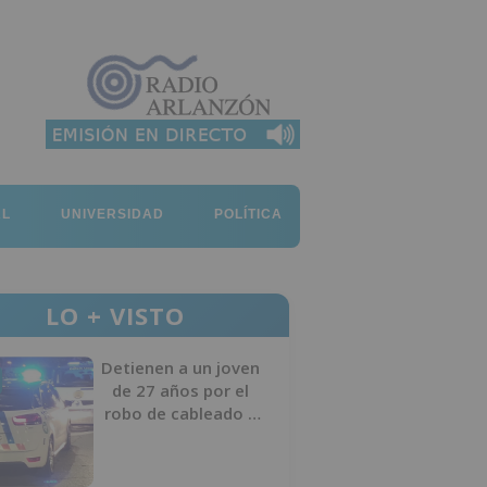
AL
UNIVERSIDAD
POLÍTICA
LO + VISTO
Detienen a un joven
de 27 años por el
robo de cableado y
por atentado contra
los agentes