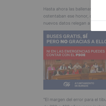
Hasta ahora las ballenas borea
ostentaban ese honor, con una 
nuevos datos relegan a este ma
"El margen del error para el t