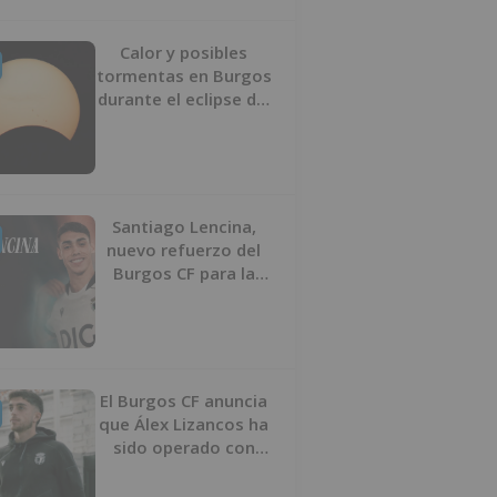
Calor y posibles
tormentas en Burgos
durante el eclipse del
12 de agosto
Santiago Lencina,
nuevo refuerzo del
Burgos CF para la
temporada 2026/27
El Burgos CF anuncia
que Álex Lizancos ha
sido operado con
éxito del menisco de
su rodilla izquierda