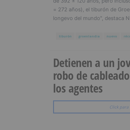
de 392 ± 120 años, pero inclus
= 272 años), el tiburón de Groe
longevo del mundo", destaca Ni
tiburón
groenlandia
nuevo
réc
Detienen a un jov
robo de cableado
los agentes
Click para 