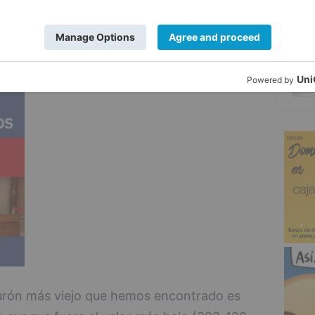
les o de Groenlandia (Balaena mysticetus)
5
vida estimada de 211 años, pero los
mífero marino al segundo lugar.
iburón más viejo que hemos encontrado es