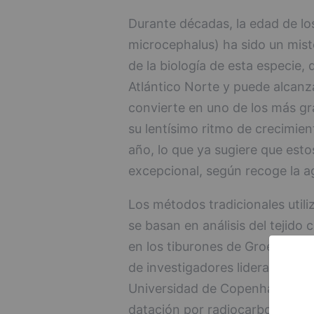
Durante décadas, la edad de lo
microcephalus) ha sido un mis
de la biología de esta especie, q
Atlántico Norte y puede alcanza
convierte en uno de los más g
su lentísimo ritmo de crecimie
año, lo que ya sugiere que est
excepcional, según recoge la a
Los métodos tradicionales util
se basan en análisis del tejido
en los tiburones de Groenlandia
de investigadores liderado por e
Universidad de Copenhague (Di
datación por radiocarbono al cr