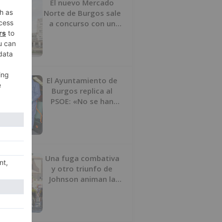
El nuevo Mercado
Norte de Burgos sale
a concurso con un
presupuesto de 21,7
millones
El Ayuntamiento de
Burgos replica al
PSOE: «No se han
interrumpido» las
desinfecciones
municipales
Una fuga combativa
y otro triunfo de
Johnson animan la
penúltima jornada de
la Vuelta a Burgos