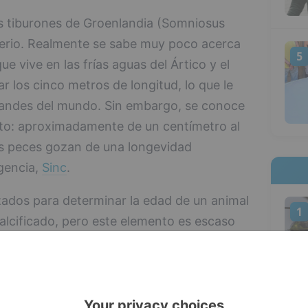
s tiburones de Groenlandia (Somniosus
terio. Realmente se sabe muy poco acerca
5
ue vive en las frías aguas del Ártico y el
r los cinco metros de longitud, lo que le
randes del mundo. Sin embargo, se conoce
nto: aproximadamente de un centímetro al
os peces gozan de una longevidad
gencia,
Sinc
.
izados para determinar la edad de un animal
1
 calcificado, pero este elemento es escaso
. Por esta razón, un equipo internacional
l biólogo marino Julius Nielsen, de la
namarca), ha aplicado técnicas de
istalino de los ojos de 28 hembras