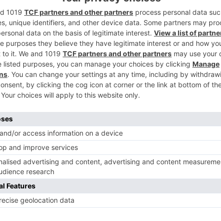
2
 accidental en redes de arrastre.
para minimizar las incertidumbres
iento específicos del sexo, además de que
 las muestras ?el entorno de Groenlandia?
 así tenemos más datos", aclara Nielsen a
3
 demuestran que la esperanza de vida media
 de, al menos, 272 años. Pero, además, se
 más grandes recogidos, de 493 cm y 502
35 y 392 años de edad, respectivamente.
4
en portada esta semana en la revista
dia puede vivir cerca de 400 años y se
longevo de la Tierra.