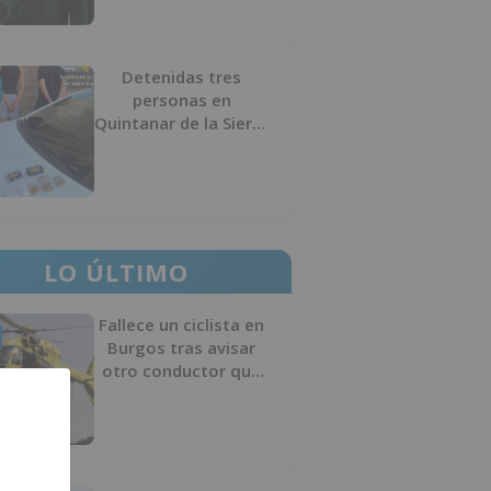
Detenidas tres
personas en
Quintanar de la Sierra
con hachís, cocaína y
marihuana ocultos en
su vehículo
LO ÚLTIMO
Fallece un ciclista en
Burgos tras avisar
otro conductor que
se había caído de la
bicicleta