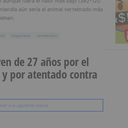
o aunque fuera el valor más bajo (392-120
nlandia aún sería el animal vertebrado más
elsen.
ord
longevidad
vertebrados
en de 27 años por el
 y por atentado contra
leer a la siguiente noticia