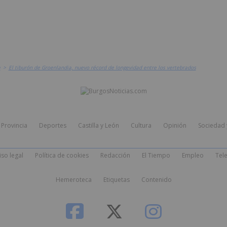
a
>
El tiburón de Groenlandia, nuevo récord de longevidad entre los vertebrados
Provincia
Deportes
Castilla y León
Cultura
Opinión
Sociedad 
iso legal
Política de cookies
Redacción
El Tiempo
Empleo
Tele
Hemeroteca
Etiquetas
Contenido