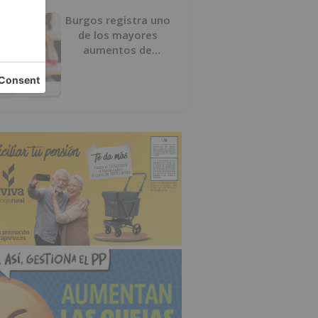
Burgos registra uno
de los mayores
aumentos de
usuarios de
‘Conciliamos Verano’,
con 1.267 niños