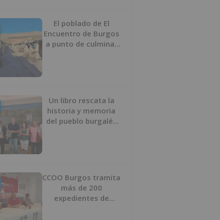
proyecto
El poblado de El
Encuentro de Burgos
a punto de culminar
su proceso de realojo
Un libro rescata la
historia y memoria
del pueblo burgalés
de Huérmeces
CCOO Burgos tramita
más de 200
expedientes de
regularización de
inmigrantes