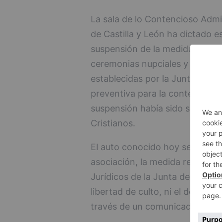
La sala de lo Contencioso Admin
de Castilla y León ha dictado e
suspensión de la medida de limi
ceremonias nupciales y otras ce
establecidas por la Junta de Ca
preventiva para la contención d
suspensión había sido solicita
Cristianos.
El auto conocido hoy señala que
asociación, la medida recurrid
Jurídicos de la Junta de Castilla
libertad de culto, ni el derecho
través de un comunicado.