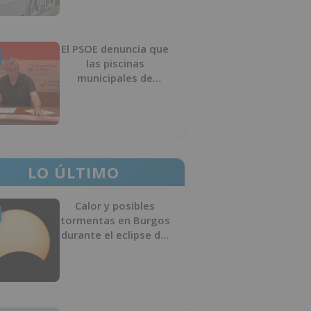
El PSOE denuncia que
las piscinas
municipales de
Burgos llevan seis
meses sin la
desinfección
obligatoria contra
plagas
LO ÚLTIMO
Calor y posibles
tormentas en Burgos
durante el eclipse del
12 de agosto