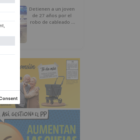
Detienen a un joven
de 27 años por el
robo de cableado y
por atentado contra
los agentes