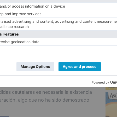
as adoptadas por la Administración
5
 temporal de siete días, por lo que no se
s, ni desproporcionadas.
ja que, frente a las demandas de la
nos, se debe tener en cuenta el derecho
otección de la salud, ya que las medidas
la y León tienen por objeto evitar la
al entender insuficientes las medidas que
os por la sala de lo Contencioso está el
das cautelares es necesaria la existencia
paración, algo que no ha sido demostrado