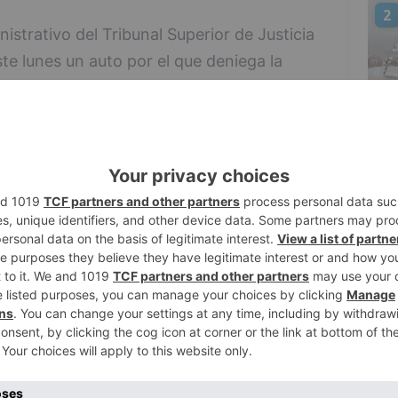
2
istrativo del Tribunal Superior de Justicia
ste lunes un auto por el que deniega la
tación de aforos en los lugares de culto,
lebraciones religiosas o civiles
stilla y León como medida sanitaria
3
e la COVID-19 en Valladolid. Esta
da por la Asociación de Abogados
, frente al interés que alega esta
a, como han argumentado los Servicios
4
 y León, no impide ni el ejercicio de la
 de reunión, según ha indicado la Junta a