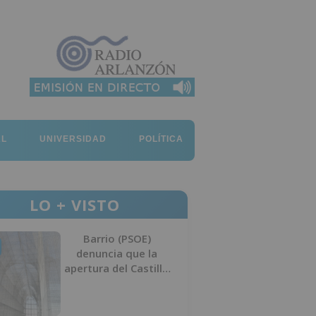
AL
UNIVERSIDAD
POLÍTICA
LO + VISTO
Barrio (PSOE)
denuncia que la
apertura del Castillo
responde a “una
foto” y no a la
culminación del