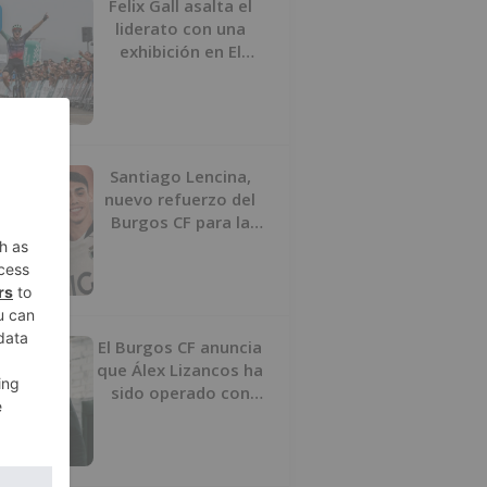
Felix Gall asalta el
liderato con una
exhibición en El
Escudo
Santiago Lencina,
nuevo refuerzo del
Burgos CF para la
temporada 2026/27
El Burgos CF anuncia
que Álex Lizancos ha
sido operado con
éxito del menisco de
su rodilla izquierda