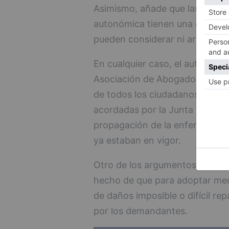
Asimismo, añade que las medid
autonómica tienen una duración
pueden considerar ni arbitraria
En cualquier caso, el auto refle
Asociación de Abogados Cristia
de todos los ciudadanos a la pr
acordadas por la Junta de Castil
propagación de la enfermedad, 
ya estaban en vigor.
Otro de los argumentos aportad
hecho de que para adoptar medi
de daños imposible o difícil re
por los demandantes.