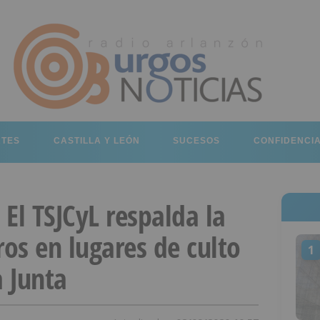
RTES
CASTILLA Y LEÓN
SUCESOS
CONFIDENCI
El TSJCyL respalda la
ros en lugares de culto
1
a Junta