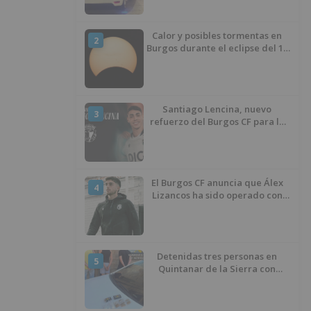
Calor y posibles tormentas en
2
Burgos durante el eclipse del 12
de agosto
Santiago Lencina, nuevo
3
refuerzo del Burgos CF para la
temporada 2026/27
El Burgos CF anuncia que Álex
4
Lizancos ha sido operado con
éxito del menisco de su rodilla
izquierda
Detenidas tres personas en
5
Quintanar de la Sierra con
hachís, cocaína y marihuana
ocultos en su vehículo