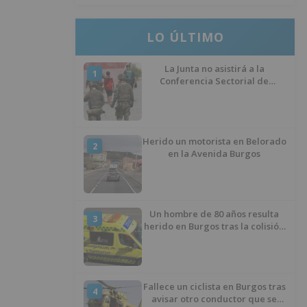
LO ÚLTIMO
La Junta no asistirá a la
1
Conferencia Sectorial de
Infancia y pide el retorno de los
menores a Marruecos desde
Ceuta
Herido un motorista en Belorado
2
en la Avenida Burgos
Un hombre de 80 años resulta
3
herido en Burgos tras la colisión
entre un turismo y un camión
Fallece un ciclista en Burgos tras
4
avisar otro conductor que se