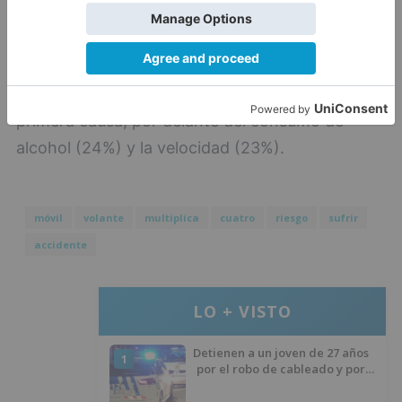
A nivel nacional, la distracción apareció como
factor concurrente en un 28 % de los accidentes
con víctimas mortales, elevándose esta cifra
hasta el 34% en Castilla y León, siendo la
primera causa, por delante del consumo de
alcohol (24%) y la velocidad (23%).
móvil
volante
multiplica
cuatro
riesgo
sufrir
accidente
LO + VISTO
Detienen a un joven de 27 años
1
por el robo de cableado y por
atentado contra los agentes