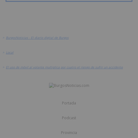
>
BurgosNoticias - El diario digital de Burgos
>
Local
>
El uso de móvil al volante multiplica por cuatro el riesgo de sufrir un accidente
Portada
Podcast
Provincia