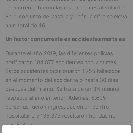
concurrente fueron las distracciones al volante.
En el conjunto de Castilla y León la cifra se eleva
a un total de 46.
Un factor concurrente en accidentes mortales
Durante el año 2019, las diferentes policías
notificaron 104.077 accidentes con víctimas.
Estos accidentes ocasionaron 1.755 fallecidos
en el momento del accidente o hasta 30 días
después del mismo. Se trata de un 3% menos
respecto al año anterior. Además, 8.605
personas fueron ingresadas en un centro
hospitalario y 139.379 resultaron heridas no
hospitalizadas.