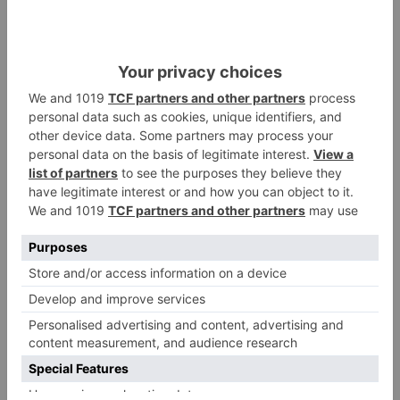
Respecto a la provincia de Burgos, en 2019, por
estas fechas, hubo 6 accidentes mortales en
vías interurbanas, con 6 fallecidos. Mientras, en
lo que llevamos de 2020 ha habido 9 accidentes
mortales, con 12 fallecidos.