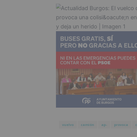
vuelvo
camión
ap-
provoca
c