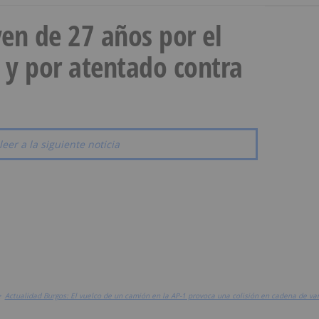
en de 27 años por el
 y por atentado contra
leer a la siguiente noticia
>
Actualidad Burgos: El vuelco de un camión en la AP-1 provoca una colisión en cadena de var