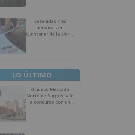
Detenidas tres
personas en
Quintanar de la Sierra
con hachís, cocaína y
marihuana ocultos en
su vehículo
LO ÚLTIMO
El nuevo Mercado
Norte de Burgos sale
a concurso con un
presupuesto de 21,7
millones