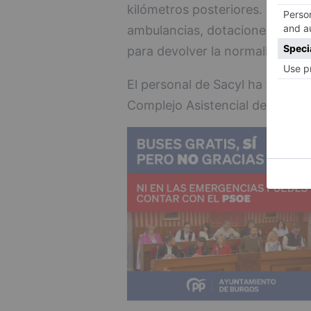
kilómetros posteriores. Hasta e
ambulancias, dotaciones de Bom
para devolver la normalidad a la
El personal de Sacyl ha traslad
Complejo Asistencial de Burgos