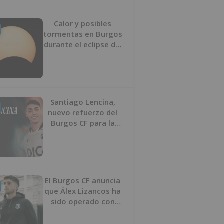
Calor y posibles
tormentas en Burgos
durante el eclipse del
12 de agosto
Santiago Lencina,
nuevo refuerzo del
Burgos CF para la
temporada 2026/27
El Burgos CF anuncia
que Álex Lizancos ha
sido operado con
éxito del menisco de
su rodilla izquierda