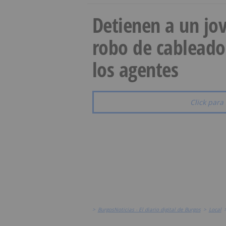
Detienen a un jov
robo de cableado
los agentes
Click para 
>
BurgosNoticias - El diario digital de Burgos
>
Local