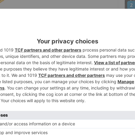
2
la y León 112 recibe varias llamadas
 volcado y ha quedado cruzado en la
3
o 42 de la AP-1, sentido Vitoria, en el
(Burgos). Los alertantes indican que hay
el vehículo, y añaden que hay mucha niebla
erosas llamadas señalando que habría una
4
ras el accidente, e informan de que se ha
 alcance, en las que hay personas heridas.
ión de varios vehículos por alcance en los