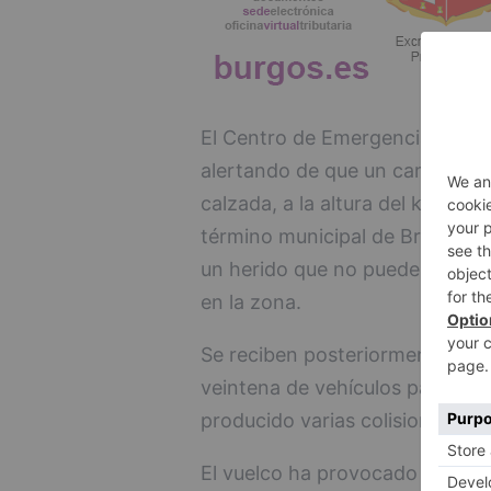
El Centro de Emergencias Castil
alertando de que un camión ha
calzada, a la altura del kilómetr
término municipal de Briviesca 
un herido que no puede salir d
en la zona.
Se reciben posteriormente num
veintena de vehículos parados t
producido varias colisiones por
El vuelco ha provocado la colis