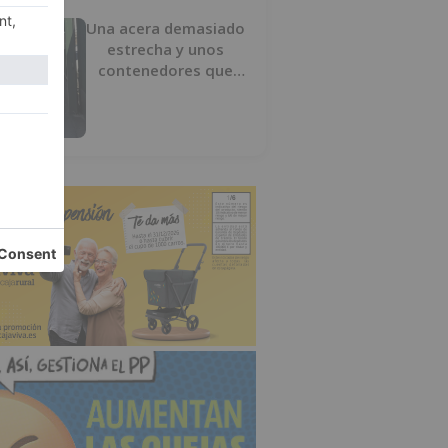
Una acera demasiado
estrecha y unos
contenedores que
obligan a buscar otro
camino