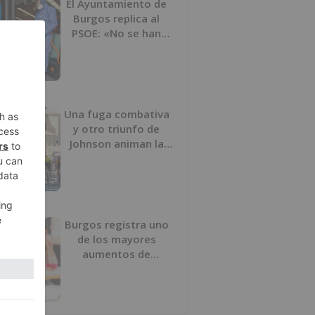
El Ayuntamiento de
Burgos replica al
PSOE: «No se han
interrumpido» las
desinfecciones
municipales
Una fuga combativa
y otro triunfo de
Johnson animan la
penúltima jornada de
la Vuelta a Burgos
Burgos registra uno
de los mayores
aumentos de
usuarios de
‘Conciliamos Verano’,
con 1.267 niños