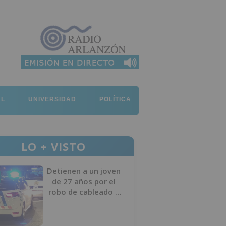
AL
UNIVERSIDAD
POLÍTICA
LO + VISTO
Detienen a un joven
de 27 años por el
robo de cableado y
por atentado contra
los agentes