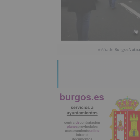
Añade
BurgosNotic
★