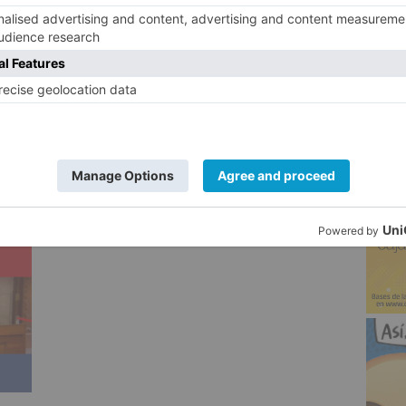
l lugar del suceso se han trasladado varias
5
beros y efectivos policiales que trabajan
 zona y reanudar el tráfico.
ado a un varón de 56 años, en UVI móvil al
.