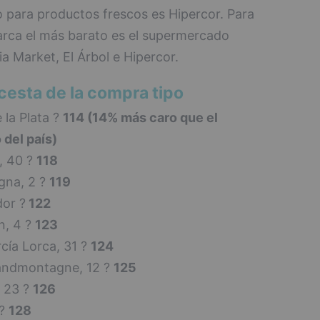
 para productos frescos es Hipercor. Para
rca el más barato es el supermercado
a Market, El Árbol e Hipercor.
cesta de la compra tipo
la Plata ?
114 (14% más caro que el
del país)
, 40 ?
118
na, 2 ?
119
or ?
122
n, 4 ?
123
cía Lorca, 31 ?
124
andmontagne, 12 ?
125
 23 ?
126
 ?
128