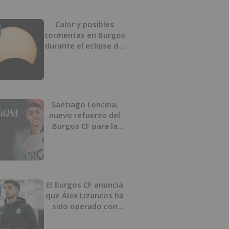
Calor y posibles
tormentas en Burgos
durante el eclipse del
12 de agosto
Santiago Lencina,
nuevo refuerzo del
Burgos CF para la
temporada 2026/27
El Burgos CF anuncia
que Álex Lizancos ha
sido operado con
éxito del menisco de
su rodilla izquierda