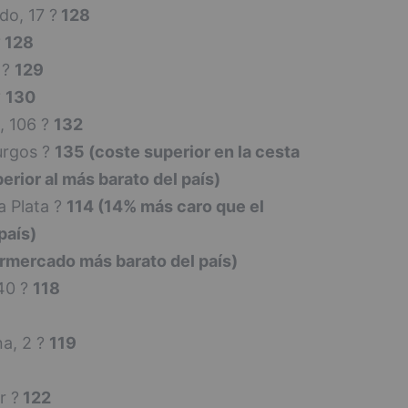
do, 17 ?
128
?
128
 ?
129
?
130
, 106 ?
132
urgos ?
135 (coste superior en la cesta
rior al más barato del país)
 Plata ?
114 (14% más caro que el
país)
rmercado más barato del país)
40 ?
118
a, 2 ?
119
r ?
122