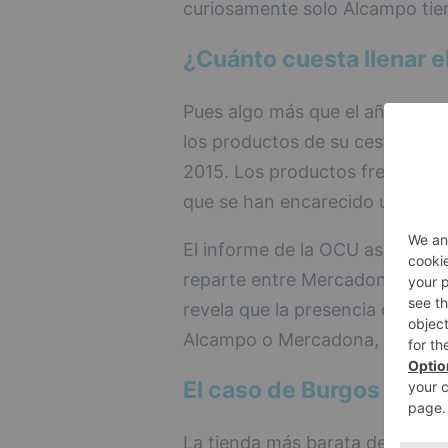
curiosamente solo Alcampo tie
¿Cuánto cuesta llenar e
Pues algo más que el año anter
los productos de su cesta tipo
2015. Los productos frescos so
que se han encarecido un 6,3%
El informe de la OCU asegura q
reparte entre Mercadona, Dia y
revela que la presencia de cad
Alcampo o Mercadona, obliga a 
El caso de Burgos
La tienda más barata del país 