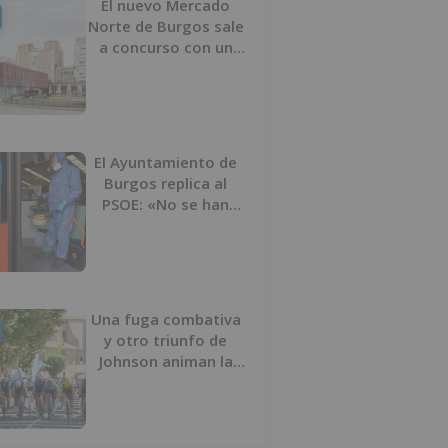
El nuevo Mercado
Norte de Burgos sale
a concurso con un
presupuesto de 21,7
millones
El Ayuntamiento de
Burgos replica al
PSOE: «No se han
interrumpido» las
desinfecciones
municipales
Una fuga combativa
y otro triunfo de
Johnson animan la
penúltima jornada de
la Vuelta a Burgos