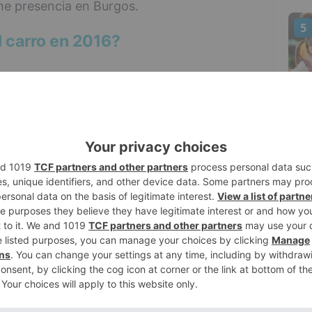
ne presencia en Burgos.
5
l carro en 2016?
ior según este estudio ya que calcula que
 han subido, de media, un 0,7% respecto a
n los que más han subido de precio, ya
 de media.
ue casi la mitad del mercado español se
 Carrefour. Sin embargo, la asociación
enas con buen nivel de precios, como
ajustar los precios en su entorno.
es un hipermercado de Alcampo en Vigo,