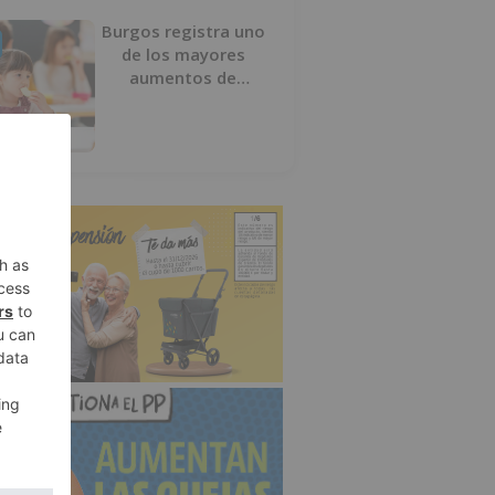
Burgos registra uno
de los mayores
aumentos de
usuarios de
‘Conciliamos Verano’,
con 1.267 niños