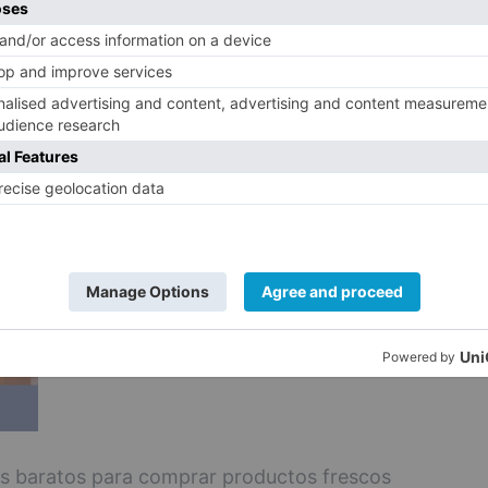
udio con la cifra de 100. Esto supone que
iene el supermercado más barato de Burgos
ue la tienda más barata del país, que es
ás baratos para comprar productos frescos