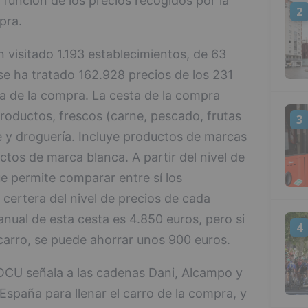
función de los precios recogidos por la
2
pra.
n visitado 1.193 establecimientos, de 63
se ha tratado 162.928 precios de los 231
a de la compra. La cesta de la compra
oductos, frescos (carne, pescado, frutas
3
e y droguería. Incluye productos de marcas
tos de marca blanca. A partir del nivel de
ue permite comparar entre sí los
 certera del nivel de precios de cada
nual de esta cesta es 4.850 euros, pero si
4
 carro, se puede ahorrar unos 900 euros.
OCU señala a las cadenas Dani, Alcampo y
spaña para llenar el carro de la compra, y