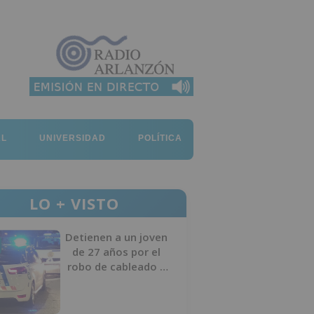
AL
UNIVERSIDAD
POLÍTICA
LO + VISTO
Detienen a un joven
de 27 años por el
robo de cableado y
por atentado contra
los agentes