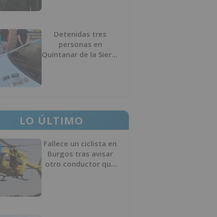
Detenidas tres
personas en
Quintanar de la Sierra
con hachís, cocaína y
marihuana ocultos en
su vehículo
LO ÚLTIMO
Fallece un ciclista en
Burgos tras avisar
otro conductor que
se había caído de la
bicicleta