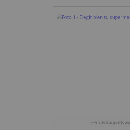
Añade
BurgosNotic
★