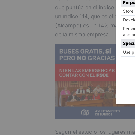
que puntúa en el índice del est
un índice 114, que es el que t
(Alcampo) es un 14% más caro q
de la misma empresa.
Según el estudio los lugares m