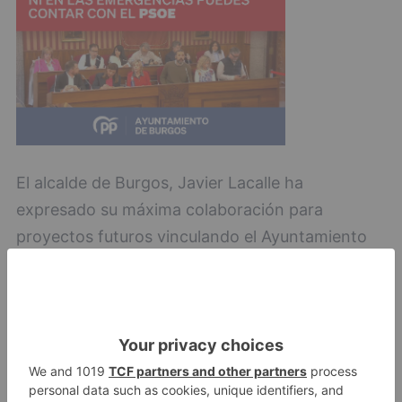
El alcalde de Burgos, Javier Lacalle ha
expresado su máxima colaboración para
proyectos futuros vinculando el Ayuntamiento
de Burgos con el colegio de procuradores de
Burgos.
Burgos
elías
gutiérrez
nuevo
decano
colegio
procuradores