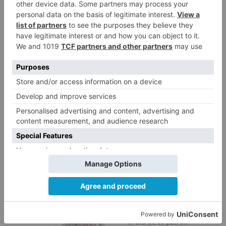
LO + VISTO
Fallece un ciclista en Burgos tras
1
avisar otro conductor que se
había caído de la bicicleta
Villatoro da el primer paso para
2
dejar atrás su aislamiento con el
inicio de la senda peatonal y
ciclista
Un hombre de 80 años resulta
3
herido en Burgos tras la colisión
entre un turismo y un camión
La provincia de Burgos celebra
4
el día de su patrón