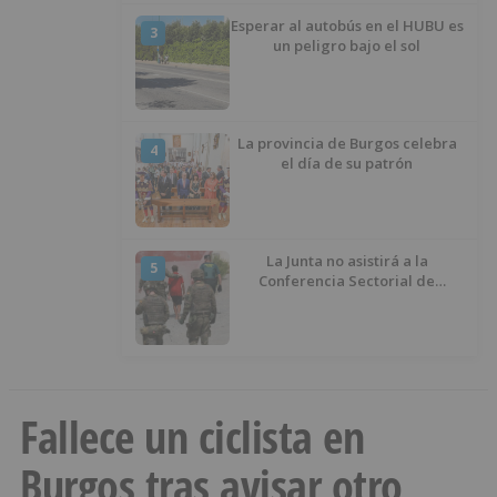
Esperar al autobús en el HUBU es
3
un peligro bajo el sol
La provincia de Burgos celebra
4
el día de su patrón
La Junta no asistirá a la
5
Conferencia Sectorial de
Infancia y pide el retorno de los
menores a Marruecos desde
Ceuta
Fallece un ciclista en
Burgos tras avisar otro