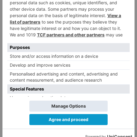
La provincia de Burgos celebra
4
el día de su patrón
La Guardia Civil desmonta la
5
versión de un repartidor tras
desaparecer 3.256 euros
LO ÚLTIMO
Felix Gall ganador de la Vuelta a
1
Burgos 2026
San Pablo Burgos incorpora al
2
jugador Raúl Lobaco