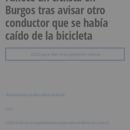
Burgos tras avisar otro
conductor que se había
caído de la bicicleta
Click para leer a la siguiente noticia
>
BurgosNoticias - El diario digital de Burgos
>
Local
>
COVID-19 Burgos: En cuarentena dos nuevas aulas en Burgos por Covid-19