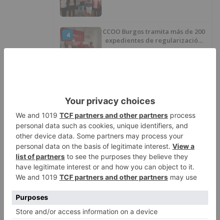
CCOO Burgos tramita más de 200
4
expedientes de regularización
de inmigrantes
El PSOE denuncia que las
5
piscinas municipales de Burgos
llevan seis meses sin la
desinfección obligatoria contra
plagas
LO ÚLTIMO
Felix Gall asalta el liderato con
1
una exhibición en El Escudo