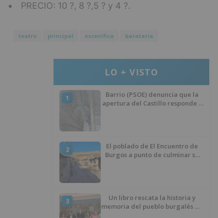
PRECIO: 10 ?, 8 ?,5 ? y 4 ?.
teatro
principal
escenifica
barataria
LO + VISTO
Barrio (PSOE) denuncia que la
1
apertura del Castillo responde a
“una foto” y no a la culminación
del proyecto
El poblado de El Encuentro de
2
Burgos a punto de culminar su
proceso de realojo
Un libro rescata la historia y
3
memoria del pueblo burgalés de
Huérmeces