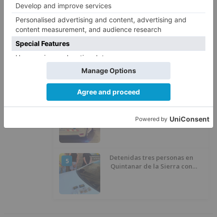
Santiago Lencina, nuevo
2
refuerzo del Burgos CF para la
temporada 2026/27
El Burgos CF anuncia que Álex
3
Lizancos ha sido operado con
éxito del menisco de su rodilla
izquierda
Detienen a un joven de 27 años
4
por el robo de cableado y por
atentado contra los agentes
Detenidas tres personas en
5
Quintanar de la Sierra con
hachís, cocaína y marihuana
ocultos en su vehículo