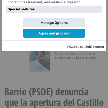
El Burgos CF anuncia que Álex
3
Lizancos ha sido operado con
éxito del menisco de su rodilla
izquierda
Detienen a un joven de 27 años
4
por el robo de cableado y por
atentado contra los agentes
Detenidas tres personas en
5
Quintanar de la Sierra con
hachís, cocaína y marihuana
ocultos en su vehículo
Barrio (PSOE) denuncia
que la apertura del Castillo