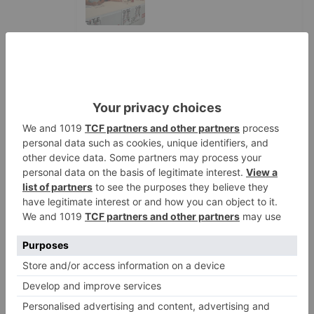
El PSOE denuncia que las
5
piscinas municipales de Burgos
llevan seis meses sin la
desinfección obligatoria contra
plagas
LO ÚLTIMO
Felix Gall asalta el liderato con
1
una exhibición en El Escudo
Santiago Lencina, nuevo
2
refuerzo del Burgos CF para la
temporada 2026/27