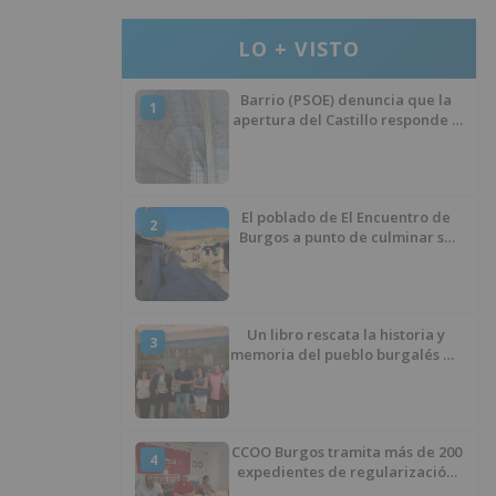
LO + VISTO
Barrio (PSOE) denuncia que la
1
apertura del Castillo responde a
“una foto” y no a la culminación
del proyecto
El poblado de El Encuentro de
2
Burgos a punto de culminar su
proceso de realojo
Un libro rescata la historia y
3
memoria del pueblo burgalés de
Huérmeces
CCOO Burgos tramita más de 200
4
expedientes de regularización
de inmigrantes