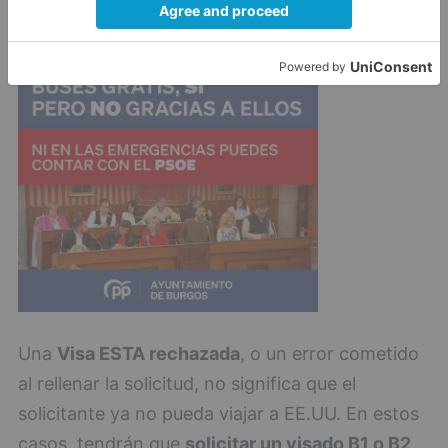
Están trabajando de manera ilegal en los
EE.UU.
Una
Visa ESTA rechazada
, o un error cometido
al rellenar la solicitud, no significa que el
solicitante ya no pueda viajar a EE.UU. En estos
casos, tendrán que
solicitar un visado B1 o B2