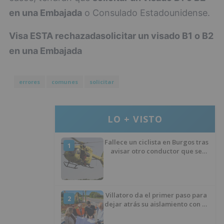
en una Embajada
o Consulado Estadounidense.
Visa ESTA rechazada
solicitar un visado B1 o B2
en una Embajada
errores
comunes
solicitar
LO + VISTO
Fallece un ciclista en Burgos tras
1
avisar otro conductor que se
había caído de la bicicleta
Villatoro da el primer paso para
2
dejar atrás su aislamiento con el
inicio de la senda peatonal y
ciclista