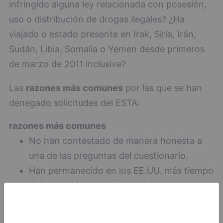
infringido alguna ley relacionada con posesión,
uso o distribución de drogas ilegales? ¿Ha
viajado o estado presente en Irak, Siria, Irán,
Sudán, Libia, Somalia o Yemen desde primeros
de marzo de 2011 inclusive?
Las
razones más comunes
por las que se han
denegado solicitudes del ESTA:
razones más comunes
No han contestado de manera honesta a
una de las preguntas del cuestionario.
Han permanecido en los EE.UU. más tiempo
del permitido para este tipo de
autorización.
Se ha negado la entrada o un visado para