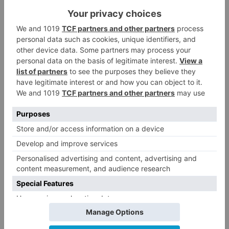
los EE.UU. en el pasado.
El número de pasaporte utilizado en la
solicitud ha sido denunciado como perdido
o robado.
Están trabajando de manera ilegal en los
EE.UU.
No han contestado de manera honesta a una
de las preguntas del cuestionario.
Han permanecido en los EE.UU. más tiempo
del permitido para este tipo de autorización.
Se ha negado la entrada o un visado para los
EE.UU. en el pasado.
El número de pasaporte utilizado en la
solicitud ha sido denunciado como perdido o
robado.