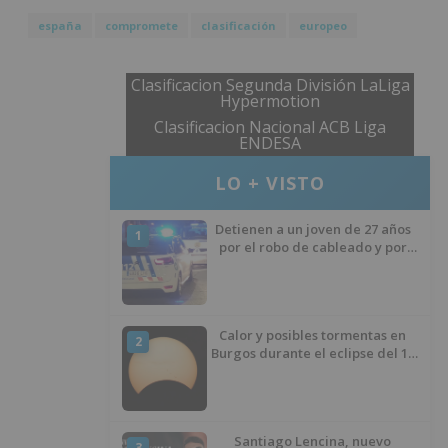
españa
compromete
clasificación
europeo
Clasificacion Segunda División LaLiga
Hypermotion
Clasificacion Nacional ACB Liga
ENDESA
LO + VISTO
Detienen a un joven de 27 años
1
por el robo de cableado y por
atentado contra los agentes
Calor y posibles tormentas en
2
Burgos durante el eclipse del 12
de agosto
Santiago Lencina, nuevo
3