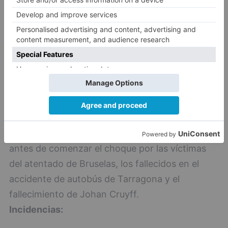
antes de comenzar el choque por las
víctimas del atentado de Bruselas, los
fallecidos en el accidente de autobús de
Tarragona y el fallecimiento de Johan
Cruyff.
Árbitro:
Craig Pawson (Inglaterra).
Árbitro:
Incidencias:
10.000 personas en el estadio
del Plantío. Se guardó un minuto de silencio
antes de comenzar el choque por las víctimas
del atentado de Bruselas, los fallecidos en el
accidente de autobús de Tarragona y el
fallecimiento de Johan Cruyff.
Incidencias: