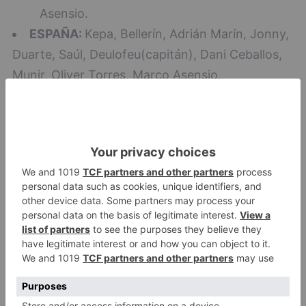
Asensio.
ESPAÑA:
Kepa, Bellerín, Adrián Marín, Jonny,
Duarte, Saúl, Deulofeu(capitán), Dani Ceballos,
Munir, Oliver Torres, Marco Asensio.
ESPAÑA:
CROACIA:
Livakovic, Jedvaj, Milic, Caleta
Car, Peric, Rog, Coric, Pavlicic(Capitán),
Krovinovic, Tudor, Perica.
CROACIA:
Livakovic, Jedvaj, Milic, Caleta
Car, Peric, Rog, Coric, Pavlicic(Capitán),
Krovinovic, Tudor, Perica.
CROACIA:
Árbitro:
Craig Pawson (Inglaterra).
Incidencias:
10.000 personas en el estadio
del Plantío. Se guardó un minuto de silencio