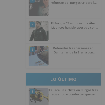
refuerzo del Burgos CF para la
temporada 2026/27
El Burgos CF anuncia que Álex
4
Lizancos ha sido operado con
éxito del menisco de su rodilla
izquierda
Detenidas tres personas en
5
Quintanar de la Sierra con
hachís, cocaína y marihuana
ocultos en su vehículo
LO ÚLTIMO
Fallece un ciclista en Burgos tras
1
avisar otro conductor que se
había caído de la bicicleta