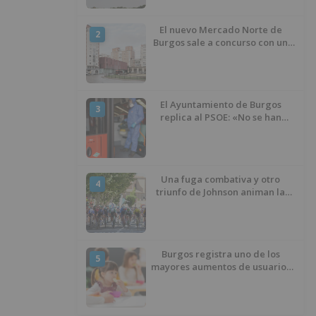
El nuevo Mercado Norte de
2
Burgos sale a concurso con un
presupuesto de 21,7 millones
El Ayuntamiento de Burgos
3
replica al PSOE: «No se han
interrumpido» las
desinfecciones municipales
Una fuga combativa y otro
4
triunfo de Johnson animan la
penúltima jornada de la Vuelta a
Burgos
Burgos registra uno de los
5
mayores aumentos de usuarios
de ‘Conciliamos Verano’, con
1.267 niños