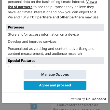
Detenidas tres personas en
5
Quintanar de la Sierra con
hachís, cocaína y marihuana
ocultos en su vehículo
LO ÚLTIMO
Un hombre de 80 años resulta
1
herido en Burgos tras la colisión
entre un turismo y un camión
Fallece un ciclista en Burgos tras
2
avisar otro conductor que se
había caído de la bicicleta
El nuevo Mercado Norte de
3
Burgos sale a concurso con un