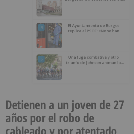
presupuesto de 21,7 millones
El Ayuntamiento de Burgos
4
replica al PSOE: «No se han
interrumpido» las
desinfecciones municipales
Una fuga combativa y otro
5
triunfo de Johnson animan la
penúltima jornada de la Vuelta a
Burgos
Detienen a un joven de 27
años por el robo de
cableado y por atentado