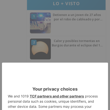
LO + VISTO
Detienen a un joven de 27 años
1
por el robo de cableado y por
atentado contra los agentes
Calor y posibles tormentas en
2
Burgos durante el eclipse del 12
de agosto
Santiago Lencina, nuevo
3
refuerzo del Burgos CF para la
temporada 2026/27
El Burgos CF anuncia que Álex
4
Lizancos ha sido operado con
éxito del menisco de su rodilla
izquierda