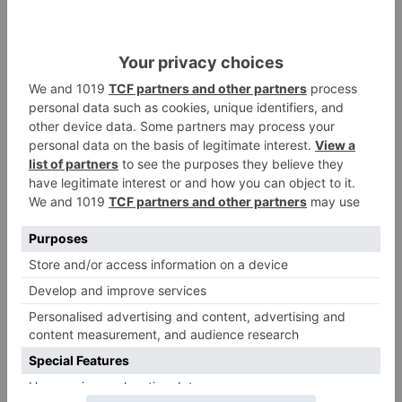
En ese sentido, desde Tiendanimal señalan que:
"antes de incorporar a la familia a ningún animal,
debemos ser críticos y valorar si podremos
hacernos cargos de ellos
y de lo que implica su
tenencia, así como de las posibles alergias que
pueden generar, del tiempo de dedicación que
necesitan, entre otros factores que resultan
claves en la convivencia. Una vez hayamos
analizado todas estas posibilidades y sepamos