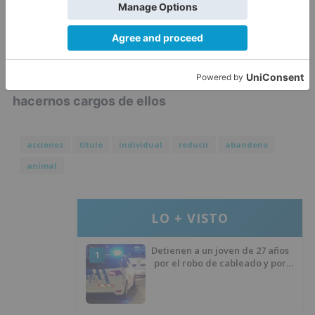
que podemos cubrir sus necesidades sin
problema, estaremos listos para darles la
bienvenida".
debemos ser críticos y valorar si podremos
hacernos cargos de ellos
acciones
título
individual
reducir
abandono
animal
LO + VISTO
Detienen a un joven de 27 años
1
por el robo de cableado y por
atentado contra los agentes