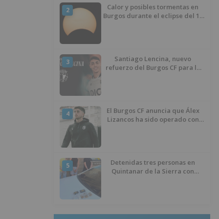
Calor y posibles tormentas en
2
Burgos durante el eclipse del 12
de agosto
Santiago Lencina, nuevo
3
refuerzo del Burgos CF para la
temporada 2026/27
El Burgos CF anuncia que Álex
4
Lizancos ha sido operado con
éxito del menisco de su rodilla
izquierda
Detenidas tres personas en
5
Quintanar de la Sierra con
hachís, cocaína y marihuana
ocultos en su vehículo