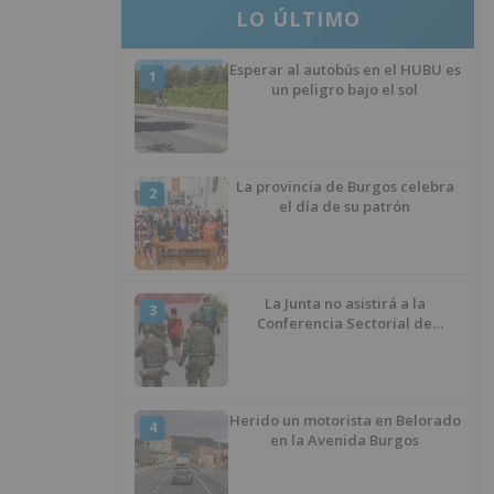
LO ÚLTIMO
Esperar al autobús en el HUBU es
1
un peligro bajo el sol
La provincia de Burgos celebra
2
el día de su patrón
La Junta no asistirá a la
3
Conferencia Sectorial de
Infancia y pide el retorno de los
menores a Marruecos desde
Ceuta
Herido un motorista en Belorado
4
en la Avenida Burgos