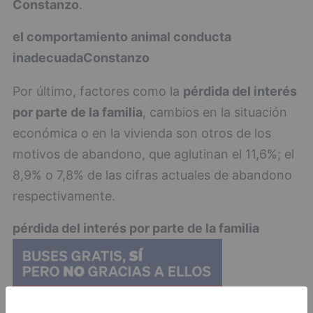
Constanzo
.
el comportamiento animal
conducta
inadecuada
Constanzo
Por último, factores como la
pérdida del interés
por parte de la familia
, cambios en la situación
económica o en la vivienda son otros de los
motivos de abandono, que aglutinan el 11,6%; el
8,9% o 7,8% de las cifras actuales de abandono
respectivamente.
pérdida del interés por parte de la familia