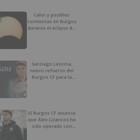
Calor y posibles
tormentas en Burgos
durante el eclipse del
12 de agosto
Santiago Lencina,
nuevo refuerzo del
Burgos CF para la
temporada 2026/27
El Burgos CF anuncia
que Álex Lizancos ha
sido operado con
éxito del menisco de
su rodilla izquierda