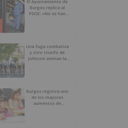
El Ayuntamiento de
Burgos replica al
PSOE: «No se han
interrumpido» las
desinfecciones
municipales
Una fuga combativa
y otro triunfo de
Johnson animan la
penúltima jornada de
la Vuelta a Burgos
Burgos registra uno
de los mayores
aumentos de
usuarios de
‘Conciliamos Verano’,
con 1.267 niños