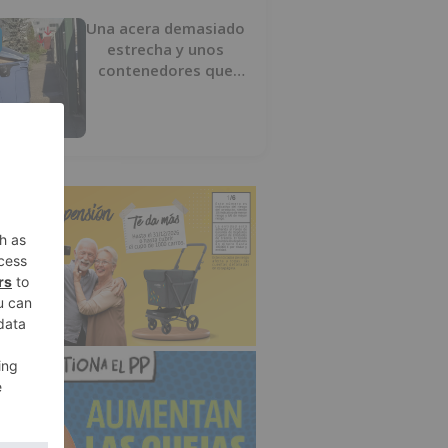
Una acera demasiado
estrecha y unos
contenedores que
obligan a buscar otro
camino