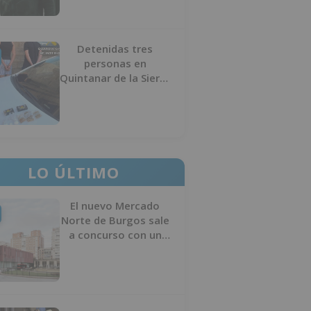
Detenidas tres
personas en
Quintanar de la Sierra
con hachís, cocaína y
marihuana ocultos en
su vehículo
LO ÚLTIMO
El nuevo Mercado
Norte de Burgos sale
a concurso con un
presupuesto de 21,7
millones