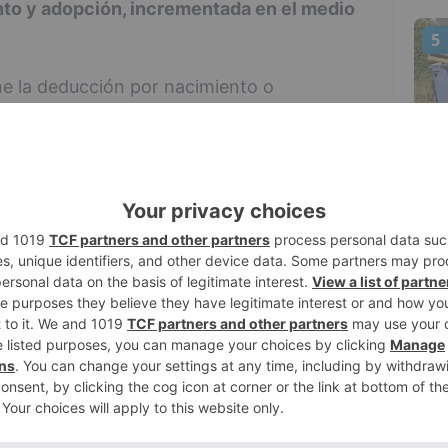
to y adopción, incrementada en el medio
5
e la deducción por nacimiento o
ón la que mayores importes de deducción
buyentes pueden deducirse por cada hijo
primer hijo
 segundo hijo
tercer hijo o sucesivos
imer hijo
egundo hijo
ercer hijo o sucesivos
el caso de que el nacido o adoptado tenga