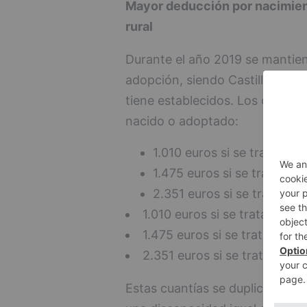
Mayor deducción por nacimien
rural
Durante el año 2019 se mantien
adopción, siendo Castilla y Le
tiene establecidos. Los contri
nacido o adoptado:
1.010 euros si se trata del 
1.475 euros si se trata del
2.351 euros si se trata del 
1.010 euros si se trata del pr
1.475 euros si se trata del s
2.351 euros si se trata del t
Estas cuantías se duplican en 