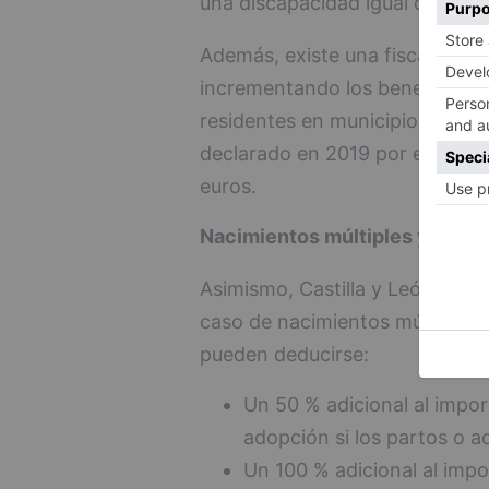
una discapacidad igual o superi
Además, existe una fiscalidad f
incrementando los beneficios f
residentes en municipios de me
declarado en 2019 por esta dedu
euros.
Nacimientos múltiples y adop
Asimismo, Castilla y León cuen
caso de nacimientos múltiples 
pueden deducirse:
Un 50 % adicional al impor
adopción si los partos o a
Un 100 % adicional al impo