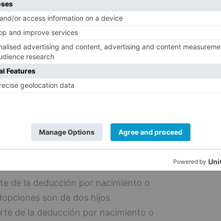
or al 33 %.
avorable diferenciada en el mundo rural,
iscales en un 35 % para los contribuyentes
nos de 5.000 habitantes. El importe
cción alcanza la cifra de 16 millones de
ciones
ta con las deducciones más elevadas en el
y adopciones, ya que los contribuyentes
te de la deducción por nacimiento o
dopciones son de dos hijos
rte de la deducción por nacimiento o