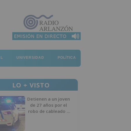
AL
UNIVERSIDAD
POLÍTICA
LO + VISTO
Detienen a un joven
de 27 años por el
robo de cableado y
por atentado contra
los agentes