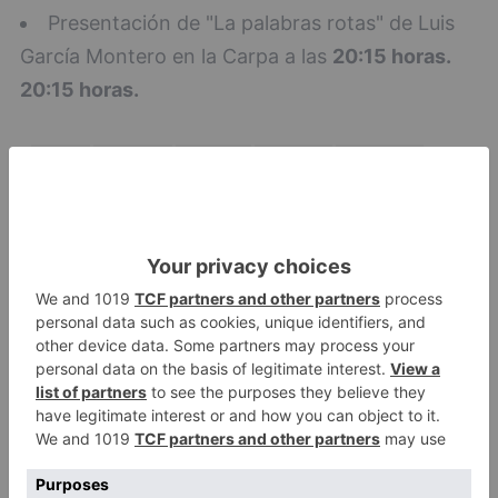
Presentación de "La palabras rotas" de Luis
García Montero en la Carpa a las
20:15 horas.
20:15 horas.
lunes
empieza
semana
cargada
literatura
LO + VISTO
Esperar al autobús en el HUBU es
1
un peligro bajo el sol
Felix Gall ganador de la Vuelta a
2
Burgos 2026