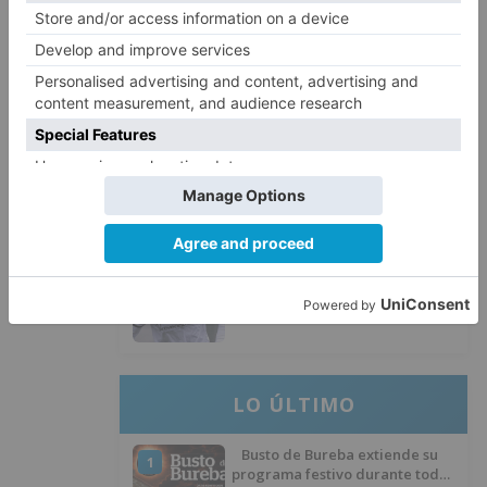
El Burgos CF oficializa la salida
3
de Aitor Córdoba al fútbol chino
SODEBUR pone el broche de oro
4
a la participación de la provincia
de Burgos en FITUR
Fútbol Burgos: Lucas Ricoy
5
finaliza su etapa como
blanquinegro
LO ÚLTIMO
Busto de Bureba extiende su
1
programa festivo durante todo