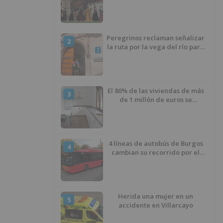
el mes de agosto con
actividades desde el día 12
Peregrinos reclaman señalizar
2
la ruta por la vega del río para
evitar nueve kilómetros de
asfalto por el Polígono Industrial
de Burgos
El 86% de las viviendas de más
3
de 1 millón de euros se
encuentran en Alicante,
Baleares, Barcelona, Gerona,
Madrid y Málaga
4 líneas de autobús de Burgos
4
cambian su recorrido por el
asfaltado en la Avenida
Arlanzón y se reactiva la línea
del Casco Histórico
Herida una mujer en un
5
accidente en Villarcayo