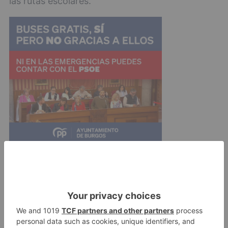
las rutas escolares.
El acuerdo será efectivo en el momento de su
publicación en el BOCYL.
éstos
servicios
mínimos
huelga
transporte