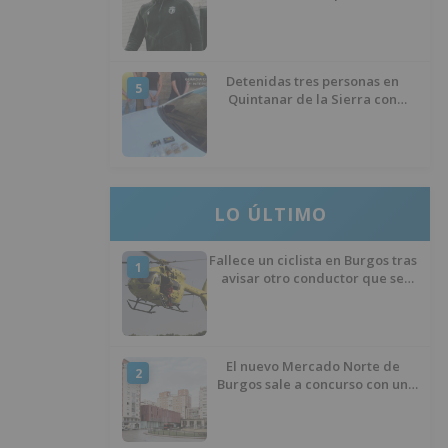
éxito del menisco de su rodilla
izquierda
Detenidas tres personas en
5
Quintanar de la Sierra con
hachís, cocaína y marihuana
ocultos en su vehículo
LO ÚLTIMO
Fallece un ciclista en Burgos tras
1
avisar otro conductor que se
había caído de la bicicleta
El nuevo Mercado Norte de
2
Burgos sale a concurso con un
presupuesto de 21,7 millones