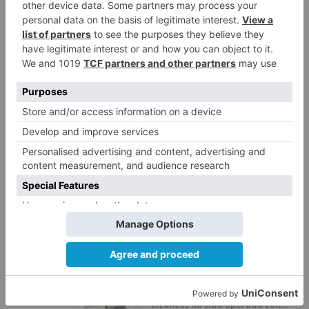
LO + VISTO
Detienen a un joven de 27 años
1
por el robo de cableado y por
atentado contra los agentes
Calor y posibles tormentas en
2
Burgos durante el eclipse del 12
de agosto
Santiago Lencina, nuevo
3
refuerzo del Burgos CF para la
temporada 2026/27
El Burgos CF anuncia que Álex
4
Lizancos ha sido operado con