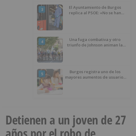
El Ayuntamiento de Burgos
3
replica al PSOE: «No se han
interrumpido» las
desinfecciones municipales
Una fuga combativa y otro
4
triunfo de Johnson animan la
penúltima jornada de la Vuelta a
Burgos
Burgos registra uno de los
5
mayores aumentos de usuarios
de ‘Conciliamos Verano’, con
1.267 niños
Detienen a un joven de 27
años por el robo de