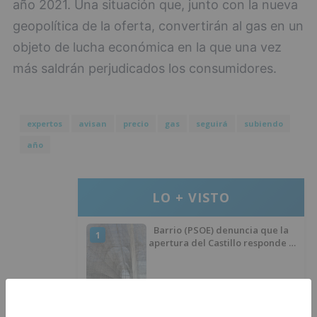
año 2021. Una situación que, junto con la nueva
geopolítica de la oferta, convertirán al gas en un
objeto de lucha económica en la que una vez
más saldrán perjudicados los consumidores.
expertos
avisan
precio
gas
seguirá
subiendo
año
LO + VISTO
Barrio (PSOE) denuncia que la
1
apertura del Castillo responde a
“una foto” y no a la culminación
del proyecto
El poblado de El Encuentro de
2