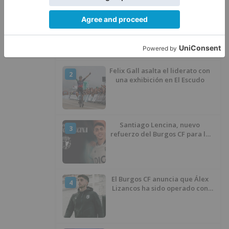
Calor y posibles tormentas en
1
Burgos durante el eclipse del 12
de agosto
Felix Gall asalta el liderato con
2
una exhibición en El Escudo
Santiago Lencina, nuevo
3
refuerzo del Burgos CF para la
temporada 2026/27
El Burgos CF anuncia que Álex
4
Lizancos ha sido operado con
éxito del menisco de su rodilla
izquierda