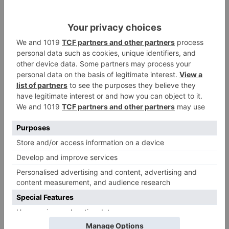
Burgos a punto de culminar su
proceso de realojo
Un libro rescata la historia y
3
memoria del pueblo burgalés de
Huérmeces
CCOO Burgos tramita más de 200
4
expedientes de regularización
de inmigrantes
El PSOE denuncia que las
5
piscinas municipales de Burgos
llevan seis meses sin la
desinfección obligatoria contra
plagas
LO ÚLTIMO