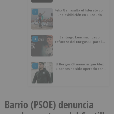
Felix Gall asalta el liderato con
3
una exhibición en El Escudo
Santiago Lencina, nuevo
4
refuerzo del Burgos CF para la
temporada 2026/27
El Burgos CF anuncia que Álex
5
Lizancos ha sido operado con
éxito del menisco de su rodilla
izquierda
Barrio (PSOE) denuncia