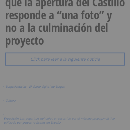
que la apertura del Castillo
responde a “una foto” y
no a la culminación del
proyecto
Click para leer a la siguiente noticia
>
BurgosNoticias - El diario digital de Burgos
>
Cultura
>
Exposición ‘Las pegatinas del odio’: un recorrido por el método propagandístico
utilizado por grupos radicales en España