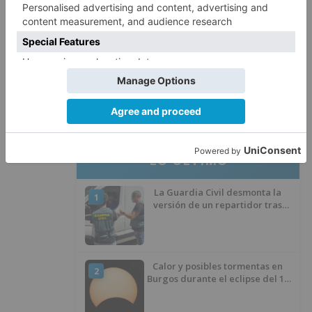
expedientes de regularización
de inmigrantes
El PSOE denuncia que las
5
piscinas municipales de Burgos
llevan seis meses sin la
desinfección obligatoria contra
plagas
LO ÚLTIMO
La Guardia Civil desmonta la
1
versión de un repartidor tras
desaparecer 3.256 euros
Calor y posibles tormentas en
2
Burgos durante el eclipse del 12
de agosto