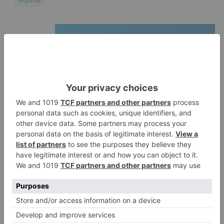
españa
LO + VISTO
Barrio (PSOE) denuncia que la
1
apertura del Castillo responde a
“una foto” y no a la culminación
del proyecto
El poblado de El Encuentro de
2
Burgos a punto de culminar su
proceso de realojo
Un libro rescata la historia y
3
memoria del pueblo burgalés de
Huérmeces
CCOO Burgos tramita más de 200
4