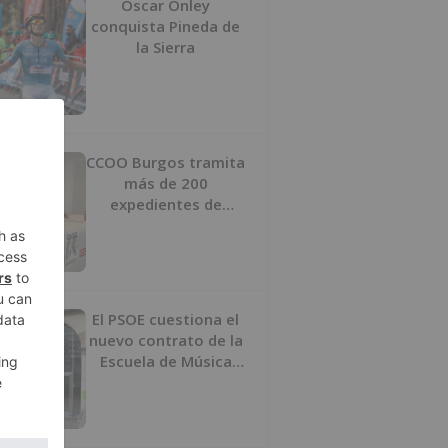
Oscar Onley
conquista Pineda de
la Sierra
CCOO Burgos tramita
más de 200
expedientes de
regularización de
inmigrantes
El PSOE cuestiona el
nuevo contrato de la
Escuela de Música
por su “urgencia
injustificada”