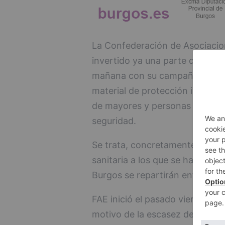
La Confederación de Asociacio
invertido ya una parte de los 
mañana con su campaña #NosNe
material de protección individu
de mayores y personas dependi
seguridad.
Se trata, concretamente, de la
sanitaria a los que se han dedi
Burgos se repartirán entre los h
FAE inició el pasado viernes 
motivo de la escasez de materi