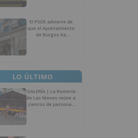
El PSOE advierte de
que el Ayuntamiento
de Burgos ha
"vaciado la hucha" y
depende del
Ministerio para
sostener las
inversiones
LO ÚLTIMO
GALERÍA | La Romería
de Las Nieves reúne a
cientos de personas
en Las Machorras