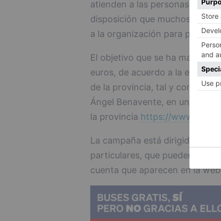
atienden a las personas infect
disposición que muchos de los 
a la organización para poder ay
El objetivo que se ha marcado 
euros, de acuerdo a la estimac
de la provincia, tal y como expl
Ángel Benavente, en un vídeo en
la provincia
https://www.yout
La campaña está dirigida fund
particulares, que pueden reali
cuenta que aparecen en la we