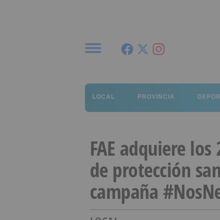
Menú
LOCAL
PROVINCIA
DEPO
FAE adquiere los
de protección san
campaña #NosNe