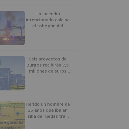
Un incendio
intencionado calcina
el tobogán del
parque infantil del
Barrio del Pilar de
Burgos
Seis proyectos de
Burgos recibirán 7,5
millones de euros
para impulsar plantas
solares
Herido un hombre de
35 años que iba en
silla de ruedas tras
ser atropellado en
Burgos