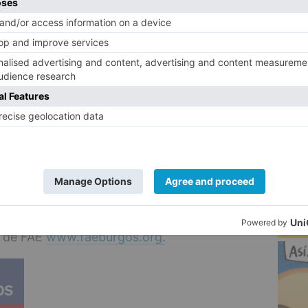
adas, e impulsada por la preocupación y
empresarios burgaleses habían trasmitido
5
udar a paliar esta situación.
FAE es alcanzar entre todos los 500.000
ión de necesidades de hospitales y centros
ica el presidente de la organización, Miguel
 el que se dirige al tejido empresarial de
ube.com/watch?v=WvGs7RfkL8o&t=43s
amentalmente a empresas, pero también a
zar sus aportaciones en los números de
b de FAE
www.faeburgos.org.