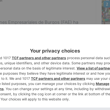
2
nes Empresariales de Burgos (FAE) ha
143.172 euros recaudados hasta esta
cesiranATodos para la adquisición de
3
al (EPI´s) destinado a hospitales, centros
entes, así como a las fuerzas de
 adquisición de 2.000 monos de protección
cado 32. 760 euros y que cuando lleguen a
4
ospitales de la provincia.
su campaña #NosNecesitanATodos con
al de protección para los profesionales que