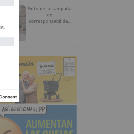
Éxito de la campaña
de
corresponsabilidad
impulsada por el área
de Igualdad municipal